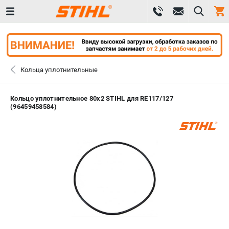
0 
₽
САНКТ-ПЕТЕРБУРГ
Кольца уплотнительные
+7 (812) 603-41-27
- ЗАКАЗ ИЗДЕЛИЙ
Кольцо уплотнительное 80х2 STIHL для RE117/127
(96459458584)
+7 (8112) 59-10-67
- ЗАКАЗ ЗАПЧАСТЕЙ
ЗАКАЗАТЬ ЗАПЧАСТЬ
ВХОД ИЛИ РЕГИСТРАЦИЯ
КАТАЛОГ
АКЦИИ