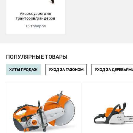
Юридическим лицам
Способы оплаты
Аксессуары для
тракторов/райдеров
Правила обмена и возврата
15 товаров
Контакты
Справочник по тримерным головкам и ножам
Бонусная программа
Как нас найти
ПОПУЛЯРНЫЕ ТОВАРЫ
Пользовательское соглашение
ХИТЫ ПРОДАЖ
УХОД ЗА ГАЗОНОМ
УХОД ЗА ДЕРЕВЬЯМ
САДОВАЯ ТЕХНИКА
Бензопилы
Мотокосы
Газонокосилки и тракторы
Опрыскиватели
Измельчители
Ножницы для изгороди
Мойки высокого давления