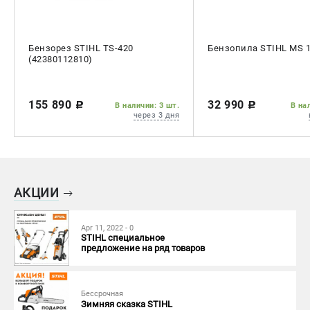
Воздуходувы
ПРИНАДЛЕЖНОСТИ
Бензорез STIHL TS-420
Бензопила STIHL MS 1
(42380112810)
Цепи для бензопил
Шины пильные
Масла и смазки
155 890
32 990
c
c
В наличии: 3 шт.
В на
Леска для триммеров
через 3 дня
Заточные наборы и напильники
Средства защиты
Запчасти для инструмента
АКЦИИ
АККУМУЛЯТОРНАЯ ТЕХНИКА
Воздуходувки аккумуляторные
Apr 11, 2022 - 0
STIHL специальное
Высоторезы аккумуляторные
предложение на ряд товаров
Газонокосилки аккумуляторные
Ножницы садовые аккумуляторные
Пилы цепные аккумуляторные
Бессрочная
Зимняя сказка STIHL
Триммеры аккумуляторные