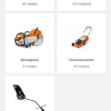
33 товара
129 товаров
СРАВНЕНИЕ
(
0
)
ИЗБРАННОЕ
(
0
)
МАГАЗИНЫ
СЕРВИС
ПОДДЕРЖКА
Бензорезы
Газонокосилки
Сервисный центр
3 товара
32 товара
Гарантия Stihl
Политика обработки персональных данных
Часто задаваемые вопросы FAQ
ИНФОРМАЦИЯ
О компании
О бренде