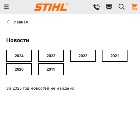
0 
Главная
₽
САНКТ-ПЕТЕРБУРГ
Новости
+7 (812) 603-41-27
- ЗАКАЗ ИЗДЕЛИЙ
2024
2023
2022
2021
+7 (8112) 59-10-67
- ЗАКАЗ ЗАПЧАСТЕЙ
2020
2019
ЗАКАЗАТЬ ЗАПЧАСТЬ
За 2026 год новостей не найдено
ВХОД ИЛИ РЕГИСТРАЦИЯ
КАТАЛОГ
АКЦИИ