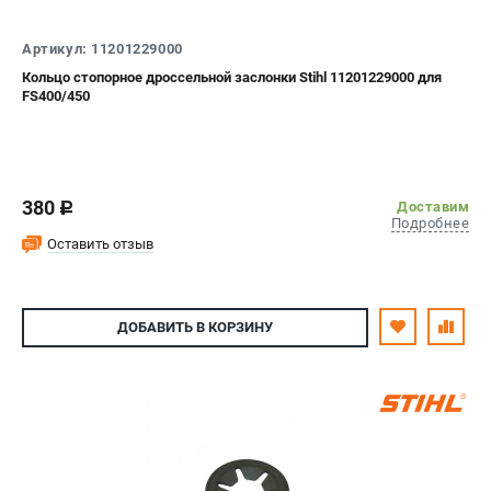
СРАВНЕНИЕ
(
0
)
Артикул: 11201229000
Кольцо стопорное дроссельной заслонки Stihl 11201229000 для
ИЗБРАННОЕ
(
0
)
FS400/450
МАГАЗИНЫ
СЕРВИС
380
Доставим
c
Подробнее
ПОДДЕРЖКА
Оставить отзыв
Сервисный центр
Гарантия Stihl
ДОБАВИТЬ
В КОРЗИНУ
Политика обработки персональных данных
Часто задаваемые вопросы FAQ
ИНФОРМАЦИЯ
О компании
О бренде