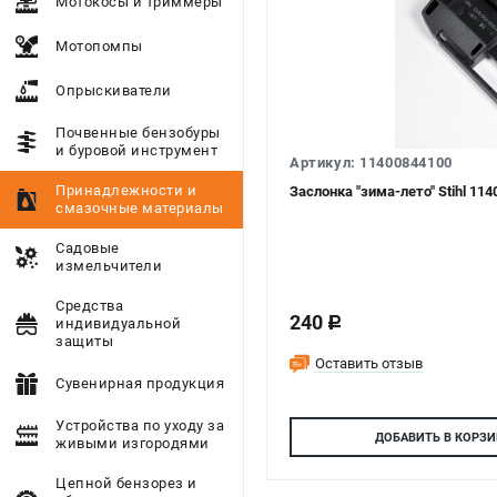
Мотокосы и триммеры
Мотопомпы
Опрыскиватели
Почвенные бензобуры
и буровой инструмент
Артикул: 11400844100
Принадлежности и
Заслонка "зима-лето" Stihl 11
смазочные материалы
Садовые
измельчители
Средства
240
c
индивидуальной
защиты
Оставить отзыв
Сувенирная продукция
Устройства по уходу за
ДОБАВИТЬ
В КОРЗИ
живыми изгородями
Цепной бензорез и