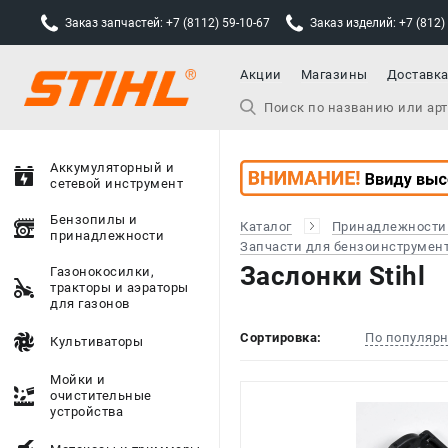
Заказ запчастей: +7 (8112) 59-10-67
Заказ изделий: +7 (812)
Акции
Магазины
Доставк
Аккумуляторный и
сетевой инструмент
Бензопилы и
Каталог
Принадлежности
принадлежности
Запчасти для бензоинструмен
Заслонки Stihl
Газонокосилки,
тракторы и аэраторы
для газонов
Сортировка:
По популяр
Культиваторы
Мойки и
очистительные
устройства