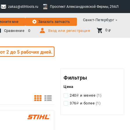
zakaz@stihtools.ru
Проспект Александровской Фермы, 29АЛ
Санкт-Петербург
воните мне
Заказать запчасть
0 
Сравнение
0
Вход или регистрация
₽
Фильтры
Цена
240
и менее
(1)
i
376
и более
(1)
i