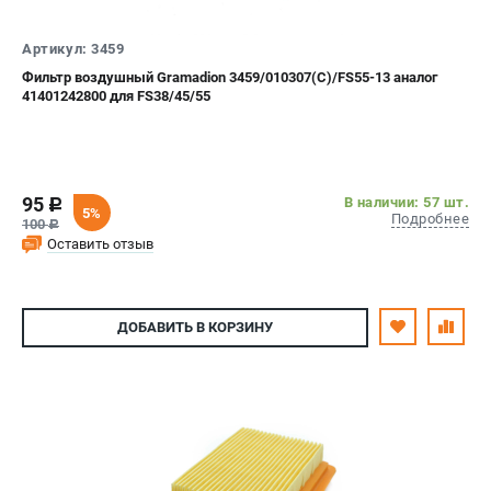
СРАВНЕНИЕ
(
0
)
Артикул: 3459
Фильтр воздушный Gramadion 3459/010307(C)/FS55-13 аналог
ИЗБРАННОЕ
(
0
)
41401242800 для FS38/45/55
МАГАЗИНЫ
СЕРВИС
95
В наличии: 57 шт.
c
5%
Подробнее
100
c
ПОДДЕРЖКА
Оставить отзыв
Сервисный центр
Гарантия Stihl
ДОБАВИТЬ
В КОРЗИНУ
Политика обработки персональных данных
Часто задаваемые вопросы FAQ
ИНФОРМАЦИЯ
О компании
О бренде