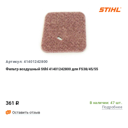
ТЕЛЕФОН (САНКТ-ПЕТЕРБУРГ)
+7 (812) 603-41-27
Информация размещённая на сайте не является публичной
офертой.
8 (812) 318-40-26
8 (800) 550-70-46
Режим работы колл-центра:
пн-пт - с 9:00 до 18:00
Артикул: 41401242800
сб - с 10:00 до 16:00
вс - выходной
Фильтр воздушный Stihl 41401242800 для FS38/45/55
ЗАКАЗ ЗАПЧАСТЕЙ
+7 (8112) 59-10-67
zakaz@stihtools.ru
361
В наличии: 47 шт.
c
Подробнее
Оставить отзыв