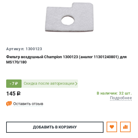
Воздуходувы
ПРИНАДЛЕЖНОСТИ
Цепи для бензопил
Шины пильные
Масла и смазки
Артикул: 1300123
Леска для триммеров
Фильтр воздушный Champion 1300123 (аналог 11301240801) для
Заточные наборы и напильники
MS170/180
Средства защиты
Запчасти для инструмента
Скидка после авторизации
- 7 ₽
АККУМУЛЯТОРНАЯ ТЕХНИКА
145
В наличии: 32 шт.
c
Подробнее
Воздуходувки аккумуляторные
Оставить отзыв
Высоторезы аккумуляторные
Газонокосилки аккумуляторные
Ножницы садовые аккумуляторные
ДОБАВИТЬ
В КОРЗИНУ
Пилы цепные аккумуляторные
Триммеры аккумуляторные