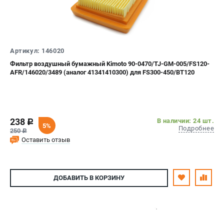
Юридическим лицам
Способы оплаты
Правила обмена и возврата
Контакты
Артикул: 146020
Справочник по тримерным головкам и ножам
Фильтр воздушный бумажный Kimoto 90-0470/TJ-GM-005/FS120-
Бонусная программа
AFR/146020/3489 (аналог 41341410300) для FS300-450/ВТ120
Как нас найти
Пользовательское соглашение
238
В наличии: 24 шт.
c
САДОВАЯ ТЕХНИКА
5%
Подробнее
250
c
Бензопилы
Оставить отзыв
Мотокосы
Газонокосилки и тракторы
Опрыскиватели
ДОБАВИТЬ
В КОРЗИНУ
Измельчители
Ножницы для изгороди
Мойки высокого давления