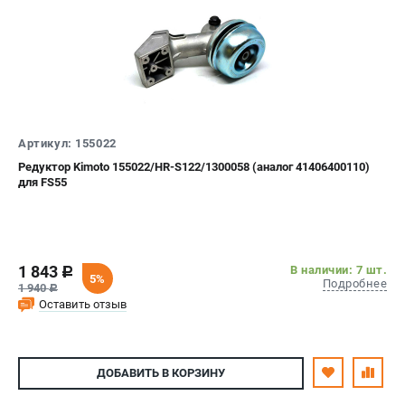
Воздуходувы
ПРИНАДЛЕЖНОСТИ
Цепи для бензопил
Шины пильные
Масла и смазки
Артикул: 155022
Леска для триммеров
Редуктор Kimoto 155022/HR-S122/1300058 (аналог 41406400110)
Заточные наборы и напильники
для FS55
Средства защиты
Запчасти для инструмента
АККУМУЛЯТОРНАЯ ТЕХНИКА
1 843
В наличии: 7 шт.
c
5%
Подробнее
1 940
c
Воздуходувки аккумуляторные
Оставить отзыв
Высоторезы аккумуляторные
Газонокосилки аккумуляторные
Ножницы садовые аккумуляторные
ДОБАВИТЬ
В КОРЗИНУ
Пилы цепные аккумуляторные
Триммеры аккумуляторные