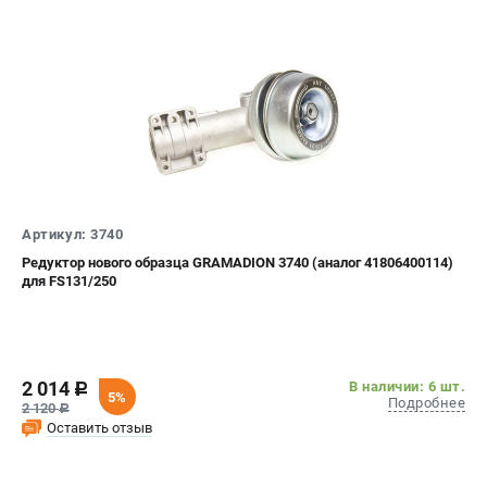
ТЕЛЕФОН (САНКТ-ПЕТЕРБУРГ)
+7 (812) 603-41-27
Информация размещённая на сайте не является публичной
офертой.
8 (812) 318-40-26
8 (800) 550-70-46
Режим работы колл-центра:
пн-пт - с 9:00 до 18:00
Артикул: 3740
сб - с 10:00 до 16:00
вс - выходной
Редуктор нового образца GRAMADION 3740 (аналог 41806400114)
для FS131/250
ЗАКАЗ ЗАПЧАСТЕЙ
+7 (8112) 59-10-67
zakaz@stihtools.ru
2 014
В наличии: 6 шт.
c
5%
Подробнее
2 120
c
Оставить отзыв