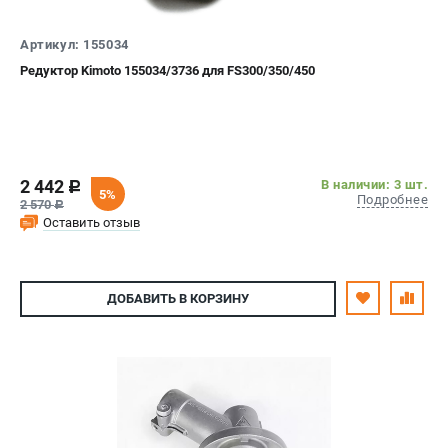
СРАВНЕНИЕ
(
0
)
Артикул: 155034
Редуктор Kimoto 155034/3736 для FS300/350/450
ИЗБРАННОЕ
(
0
)
МАГАЗИНЫ
СЕРВИС
2 442
В наличии: 3 шт.
c
5%
Подробнее
2 570
c
ПОДДЕРЖКА
Оставить отзыв
Сервисный центр
Гарантия Stihl
ДОБАВИТЬ
В КОРЗИНУ
Политика обработки персональных данных
Часто задаваемые вопросы FAQ
ИНФОРМАЦИЯ
О компании
О бренде