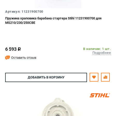
СРАВНЕНИЕ
(
0
)
Артикул: 11231900700
Пружина храповика барабана стартера Stihl 11231900700 для
ИЗБРАННОЕ
(
0
)
MS210/230/250CBE
МАГАЗИНЫ
СЕРВИС
6 593
В наличии: 1 шт.
c
Подробнее
ПОДДЕРЖКА
Оставить отзыв
Сервисный центр
Гарантия Stihl
ДОБАВИТЬ
В КОРЗИНУ
Политика обработки персональных данных
Часто задаваемые вопросы FAQ
ИНФОРМАЦИЯ
О компании
О бренде