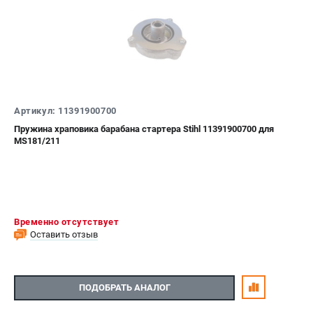
Воздуходувы
ПРИНАДЛЕЖНОСТИ
Цепи для бензопил
Шины пильные
Масла и смазки
Артикул: 11391900700
Леска для триммеров
Пружина храповика барабана стартера Stihl 11391900700 для
Заточные наборы и напильники
MS181/211
Средства защиты
Запчасти для инструмента
АККУМУЛЯТОРНАЯ ТЕХНИКА
Временно отсутствует
Воздуходувки аккумуляторные
Оставить отзыв
Высоторезы аккумуляторные
Газонокосилки аккумуляторные
Ножницы садовые аккумуляторные
ПОДОБРАТЬ АНАЛОГ
Пилы цепные аккумуляторные
Триммеры аккумуляторные