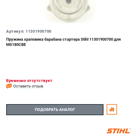
Юридическим лицам
Способы оплаты
Правила обмена и возврата
Контакты
Артикул: 11301900700
Справочник по тримерным головкам и ножам
Пружина храповика барабана стартера Stihl 11301900700 для
Бонусная программа
MS180CBE
Как нас найти
Пользовательское соглашение
САДОВАЯ ТЕХНИКА
Временно отсутствует
Бензопилы
Оставить отзыв
Мотокосы
Газонокосилки и тракторы
Опрыскиватели
ПОДОБРАТЬ АНАЛОГ
Измельчители
Ножницы для изгороди
Мойки высокого давления