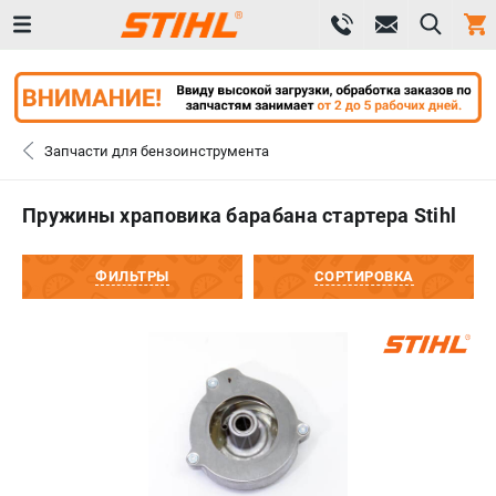
0 
₽
САНКТ-ПЕТЕРБУРГ
Запчасти для бензоинструмента
+7 (812) 603-41-27
- ЗАКАЗ ИЗДЕЛИЙ
Пружины храповика барабана стартера Stihl
+7 (8112) 59-10-67
- ЗАКАЗ ЗАПЧАСТЕЙ
ФИЛЬТРЫ
СОРТИРОВКА
ЗАКАЗАТЬ ЗАПЧАСТЬ
ВХОД ИЛИ РЕГИСТРАЦИЯ
КАТАЛОГ
АКЦИИ