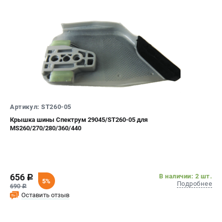
ТЕЛЕФОН (САНКТ-ПЕТЕРБУРГ)
+7 (812) 603-41-27
Информация размещённая на сайте не является публичной
офертой.
8 (812) 318-40-26
8 (800) 550-70-46
Режим работы колл-центра:
пн-пт - с 9:00 до 18:00
Артикул: ST260-05
сб - с 10:00 до 16:00
вс - выходной
Крышка шины Спектрум 29045/ST260-05 для
MS260/270/280/360/440
ЗАКАЗ ЗАПЧАСТЕЙ
+7 (8112) 59-10-67
zakaz@stihtools.ru
656
В наличии: 2 шт.
c
5%
Подробнее
690
c
Оставить отзыв