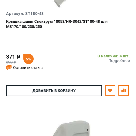
СРАВНЕНИЕ
(
0
)
Артикул: ST180-48
Крышка шины Спектрум 18058/HR-S042/ST180-48 для
ИЗБРАННОЕ
(
0
)
MS170/180/230/250
МАГАЗИНЫ
СЕРВИС
371
В наличии: 4 шт.
c
5%
Подробнее
390
c
ПОДДЕРЖКА
Оставить отзыв
Сервисный центр
Гарантия Stihl
ДОБАВИТЬ
В КОРЗИНУ
Политика обработки персональных данных
Часто задаваемые вопросы FAQ
ИНФОРМАЦИЯ
О компании
О бренде