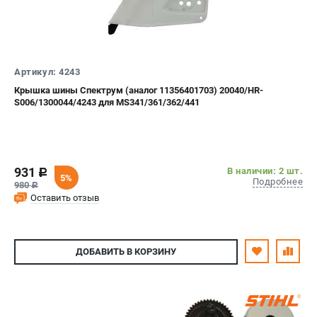
Юридическим лицам
Способы оплаты
Правила обмена и возврата
Контакты
Артикул: 4243
Справочник по тримерным головкам и ножам
Крышка шины Спектрум (аналог 11356401703) 20040/HR-
Бонусная программа
S006/1300044/4243 для MS341/361/362/441
Как нас найти
Пользовательское соглашение
931
В наличии: 2 шт.
c
САДОВАЯ ТЕХНИКА
5%
Подробнее
980
c
Бензопилы
Оставить отзыв
Мотокосы
Газонокосилки и тракторы
Опрыскиватели
ДОБАВИТЬ
В КОРЗИНУ
Измельчители
Ножницы для изгороди
Мойки высокого давления