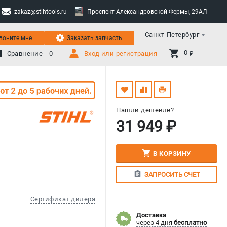
zakaz@stihtools.ru
Проспект Александровской Фермы, 29АЛ
Санкт-Петербург
воните мне
Заказать запчасть
0 
Сравнение
0
Вход или регистрация
₽
Нашли дешевле?
31 949 ₽
В КОРЗИНУ
ЗАПРОСИТЬ СЧЕТ
Сертификат дилера
Доставка
через 4 дня
бесплатно