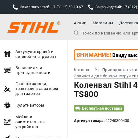
Заказ запчастей: +7 (8112) 59-10-67
Заказ изделий: +7 (812)
Акции
Магазины
Доставк
Аккумуляторный и
сетевой инструмент
Бензопилы и
Каталог
Принадлежности
принадлежности
Запчасти для бензоинструмен
Коленвал Stihl 
Газонокосилки,
тракторы и аэраторы
TS800
для газонов
Культиваторы
Бесплатная доставка
Мойки и
Артикул товара:
42240300400
очистительные
устройства