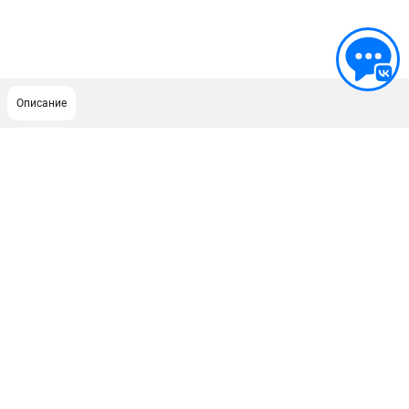
Описание
ПОДДЕРЖКА
Сервисный центр
Гарантия Stihl
Политика обработки персональных данных
Часто задаваемые вопросы FAQ
ИНФОРМАЦИЯ
О компании