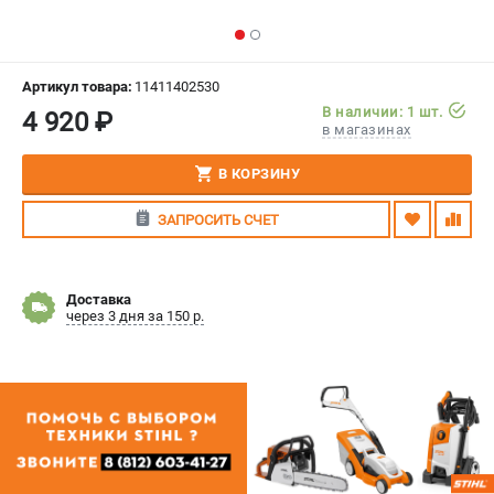
СРАВНЕНИЕ
(
0
)
ИЗБРАННОЕ
(
0
)
Артикул товара:
11411402530
В наличии: 1 шт.
4 920 ₽
в магазинах
МАГАЗИНЫ
В КОРЗИНУ
СЕРВИС
ЗАПРОСИТЬ СЧЕТ
ПОДДЕРЖКА
Сервисный центр
Доставка
Гарантия Stihl
через 3 дня за 150 р.
Политика обработки персональных данных
Часто задаваемые вопросы FAQ
ИНФОРМАЦИЯ
О компании
О бренде