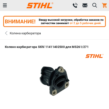
0 
₽
САНКТ-ПЕТЕРБУРГ
Колена карбюратора
+7 (812) 603-41-27
- ЗАКАЗ ИЗДЕЛИЙ
Колено карбюратора Stihl 11411402500 для MS261/271
+7 (8112) 59-10-67
- ЗАКАЗ ЗАПЧАСТЕЙ
ЗАКАЗАТЬ ЗАПЧАСТЬ
ВХОД ИЛИ РЕГИСТРАЦИЯ
КАТАЛОГ
АКЦИИ