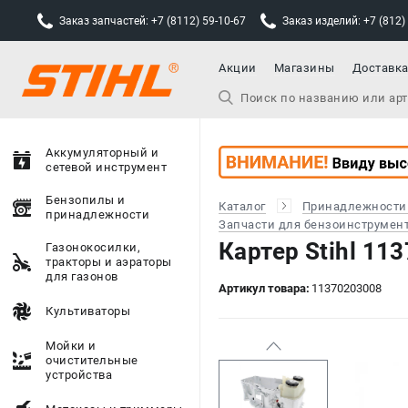
Заказ запчастей: +7 (8112) 59-10-67
Заказ изделий: +7 (812)
Акции
Магазины
Доставк
Аккумуляторный и
сетевой инструмент
Бензопилы и
Каталог
Принадлежности
принадлежности
Запчасти для бензоинструмен
Картер Stihl 1
Газонокосилки,
тракторы и аэраторы
для газонов
Артикул товара:
11370203008
Культиваторы
Мойки и
очистительные
устройства