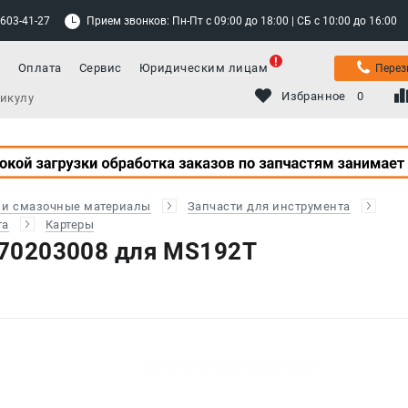
 603-41-27
Прием звонков: Пн-Пт с 09:00 до 18:00 | СБ с 10:00 до 16:00
а
Оплата
Сервис
Юридическим лицам
Перез
Избранное
0
 и смазочные материалы
Запчасти для инструмента
та
Картеры
1370203008 для MS192T