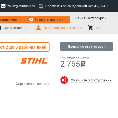
zakaz@stihtools.ru
Проспект Александровской Фермы, 29АЛ
Санкт-Петербург
воните мне
Заказать запчасть
0 
Сравнение
0
Вход или регистрация
₽
Временно отсутствует
Последняя цена
2 765
c
Сообщить о поступлении
Сертификат дилера