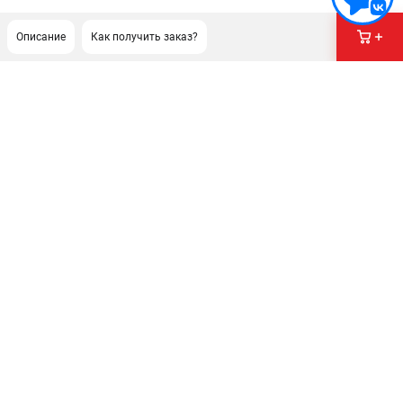
Описание
Как получить заказ?
ПОДДЕРЖКА
Сервисный центр
Гарантия Stihl
Политика обработки персональных данных
Часто задаваемые вопросы FAQ
ИНФОРМАЦИЯ
О компании
О бренде
Юридическим лицам
Способы оплаты