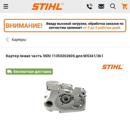
0 
₽
САНКТ-ПЕТЕРБУРГ
Картеры
+7 (812) 603-41-27
- ЗАКАЗ ИЗДЕЛИЙ
Картер левая часть Stihl 11350202606 для MS341/361
+7 (8112) 59-10-67
- ЗАКАЗ ЗАПЧАСТЕЙ
Бесплатная доставка
ЗАКАЗАТЬ ЗАПЧАСТЬ
ВХОД ИЛИ РЕГИСТРАЦИЯ
КАТАЛОГ
АКЦИИ