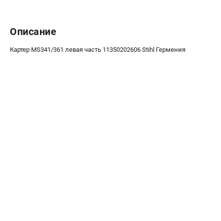
Воздуходувы
ПРИНАДЛЕЖНОСТИ
Описание
Цепи для бензопил
Картер MS341/361 левая часть 11350202606 Stihl Гермения
Шины пильные
Масла и смазки
Леска для триммеров
Заточные наборы и напильники
Средства защиты
Запчасти для инструмента
АККУМУЛЯТОРНАЯ ТЕХНИКА
Воздуходувки аккумуляторные
Высоторезы аккумуляторные
Газонокосилки аккумуляторные
Ножницы садовые аккумуляторные
Пилы цепные аккумуляторные
Триммеры аккумуляторные