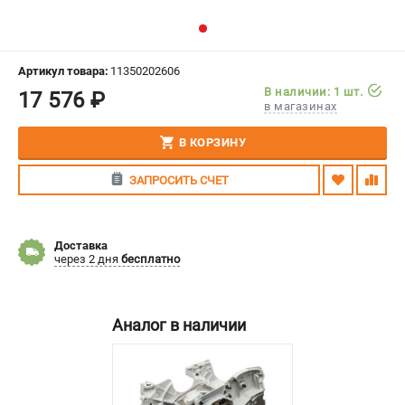
СРАВНЕНИЕ
(
0
)
ИЗБРАННОЕ
(
0
)
Артикул товара:
11350202606
В наличии: 1 шт.
17 576 ₽
в магазинах
МАГАЗИНЫ
В КОРЗИНУ
СЕРВИС
ЗАПРОСИТЬ СЧЕТ
ПОДДЕРЖКА
Сервисный центр
Доставка
Гарантия Stihl
через 2 дня
бесплатно
Политика обработки персональных данных
Часто задаваемые вопросы FAQ
Аналог в наличии
ИНФОРМАЦИЯ
О компании
О бренде