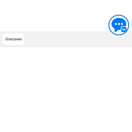
Описание
ПОДДЕРЖКА
Сервисный центр
Гарантия Stihl
Политика обработки персональных данных
Часто задаваемые вопросы FAQ
ИНФОРМАЦИЯ