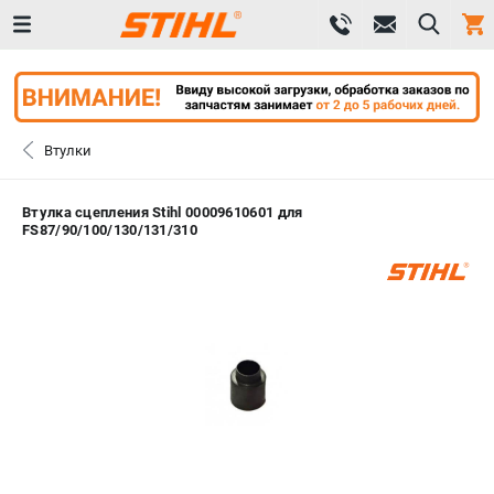
0 
₽
САНКТ-ПЕТЕРБУРГ
Втулки
+7 (812) 603-41-27
- ЗАКАЗ ИЗДЕЛИЙ
Втулка сцепления Stihl 00009610601 для
FS87/90/100/130/131/310
+7 (8112) 59-10-67
- ЗАКАЗ ЗАПЧАСТЕЙ
ЗАКАЗАТЬ ЗАПЧАСТЬ
ВХОД ИЛИ РЕГИСТРАЦИЯ
КАТАЛОГ
АКЦИИ