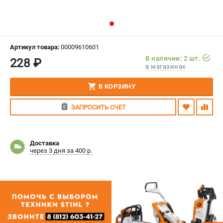
СРАВНЕНИЕ
(
0
)
ИЗБРАННОЕ
(
0
)
Артикул товара:
00009610601
В наличии: 2 шт.
228 ₽
МАГАЗИНЫ
в магазинах
СЕРВИС
В КОРЗИНУ
ЗАПРОСИТЬ СЧЕТ
ПОДДЕРЖКА
Сервисный центр
Гарантия Stihl
Доставка
через 3 дня за 400 р.
Политика обработки персональных данных
Часто задаваемые вопросы FAQ
ИНФОРМАЦИЯ
О компании
О бренде