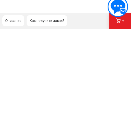
Описание
Как получить заказ?
ПОДДЕРЖКА
Сервисный центр
Гарантия Stihl
Политика обработки персональных данных
Часто задаваемые вопросы FAQ
ИНФОРМАЦИЯ
О компании
О бренде