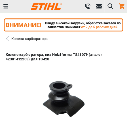
0 
₽
САНКТ-ПЕТЕРБУРГ
Колена карбюратора
+7 (812) 603-41-27
- ЗАКАЗ ИЗДЕЛИЙ
Колено карбюратора, низ Holzfforma TS41079 (аналог
42381412203) для TS420
+7 (8112) 59-10-67
- ЗАКАЗ ЗАПЧАСТЕЙ
ЗАКАЗАТЬ ЗАПЧАСТЬ
ВХОД ИЛИ РЕГИСТРАЦИЯ
КАТАЛОГ
АКЦИИ