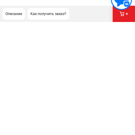
Описание
Как получить заказ?
ПОДДЕРЖКА
Сервисный центр
Гарантия Stihl
Политика обработки персональных данных
Часто задаваемые вопросы FAQ
ИНФОРМАЦИЯ
О компании
О бренде
Юридическим лицам