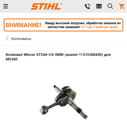
0 
₽
ПОМОНА
Коленвалы
+7 (800) 550-70-46
- ЗАКАЗ ИЗДЕЛИЙ
Коленвал Winzor ST260-CS-EMW (аналог 11210300405) для
MS260
+7 (8112) 59-12-69
- ЗАКАЗ ЗАПЧАСТЕЙ
ЗАКАЗАТЬ ЗАПЧАСТЬ
ВХОД ИЛИ РЕГИСТРАЦИЯ
КАТАЛОГ
АКЦИИ