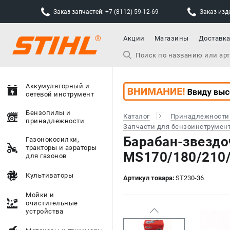
Заказ запчастей: +7 (8112) 59-12-69
Заказ изде
Акции
Магазины
Доставк
Аккумуляторный и
сетевой инструмент
Бензопилы и
Каталог
Принадлежности
принадлежности
Запчасти для бензоинструмен
Барабан-звездоч
Газонокосилки,
тракторы и аэраторы
MS170/180/210
для газонов
Культиваторы
Артикул товара:
ST230-36
Мойки и
очистительные
устройства