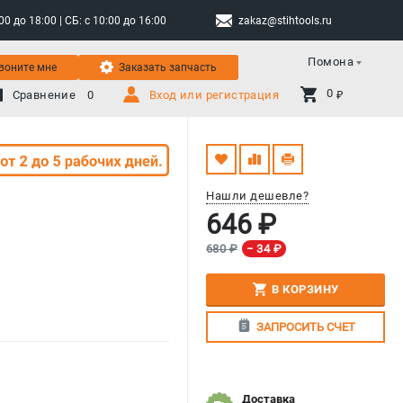
 до 18:00 | СБ: с 10:00 до 16:00
zakaz@stihtools.ru
Помона
воните мне
Заказать запчасть
0 
Сравнение
0
Вход или регистрация
₽
Нашли дешевле?
646 ₽
680 ₽
− 34 ₽
В КОРЗИНУ
ЗАПРОСИТЬ СЧЕТ
Доставка