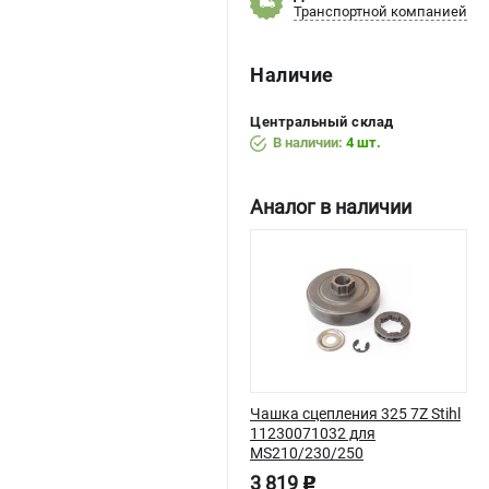
Транспортной компанией
Наличие
Центральный склад
В наличии:
4 шт.
Аналог в наличии
Чашка сцепления 325 7Z Stihl
11230071032 для
MS210/230/250
3 819
p