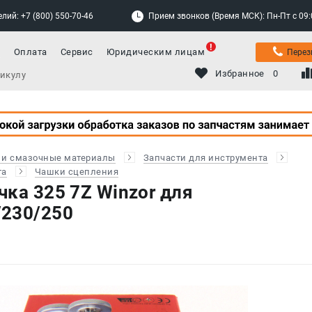
лий: +7 (800) 550-70-46
Прием звонков (Время МСК): Пн-Пт с 09:00
а
Оплата
Сервис
Юридическим лицам
Перез
Избранное
0
 и смазочные материалы
Запчасти для инструмента
та
Чашки сцепления
ка 325 7Z Winzor для
/230/250