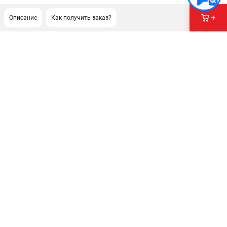
Описание
Как получить заказ?
ПОДДЕРЖКА
Сервисный центр
Гарантия Stihl
Политика обработки персональных данных
Часто задаваемые вопросы FAQ
ИНФОРМАЦИЯ
О компании
О бренде
Юридическим лицам
Способы оплаты