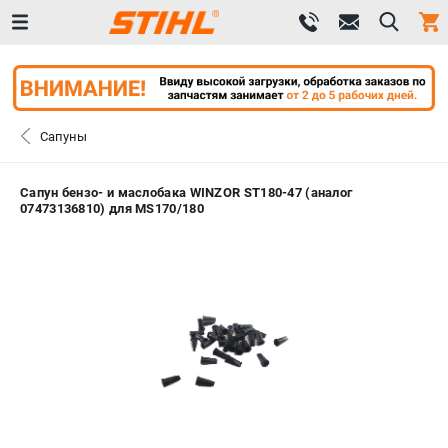
0 
₽
САНКТ-ПЕТЕРБУРГ
Сапуны
+7 (812) 603-41-27
- ЗАКАЗ ИЗДЕЛИЙ
Сапун бензо- и маслобака WINZOR ST180-47 (аналог
07473136810) для MS170/180
+7 (8112) 59-10-67
- ЗАКАЗ ЗАПЧАСТЕЙ
ЗАКАЗАТЬ ЗАПЧАСТЬ
ВХОД ИЛИ РЕГИСТРАЦИЯ
КАТАЛОГ
АКЦИИ