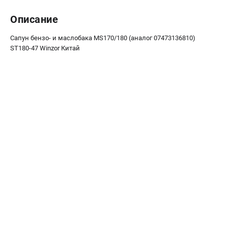
Воздуходувы
Описание
ПРИНАДЛЕЖНОСТИ
Сапун бензо- и маслобака MS170/180 (аналог 07473136810)
Цепи для бензопил
ST180-47 Winzor Китай
Шины пильные
Масла и смазки
Леска для триммеров
Заточные наборы и напильники
Средства защиты
Запчасти для инструмента
АККУМУЛЯТОРНАЯ ТЕХНИКА
Воздуходувки аккумуляторные
Высоторезы аккумуляторные
Газонокосилки аккумуляторные
Ножницы садовые аккумуляторные
Пилы цепные аккумуляторные
Триммеры аккумуляторные