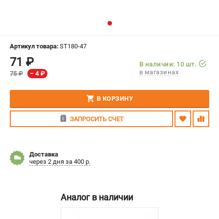
СРАВНЕНИЕ
(
0
)
ИЗБРАННОЕ
(
0
)
Артикул товара:
ST180-47
71 ₽
МАГАЗИНЫ
В наличии: 10 шт.
в магазинах
75 ₽
− 4 ₽
СЕРВИС
В КОРЗИНУ
ПОДДЕРЖКА
ЗАПРОСИТЬ СЧЕТ
Сервисный центр
Гарантия Stihl
Политика обработки персональных данных
Доставка
Часто задаваемые вопросы FAQ
через 2 дня за 400 р.
ИНФОРМАЦИЯ
Аналог в наличии
О компании
О бренде