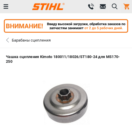
0 
₽
САНКТ-ПЕТЕРБУРГ
Барабаны сцепления
+7 (812) 603-41-27
- ЗАКАЗ ИЗДЕЛИЙ
Чашка сцепления Kimoto 180011/18026/ST180-24 для MS170-
250
+7 (8112) 59-10-67
- ЗАКАЗ ЗАПЧАСТЕЙ
ЗАКАЗАТЬ ЗАПЧАСТЬ
ВХОД ИЛИ РЕГИСТРАЦИЯ
КАТАЛОГ
АКЦИИ