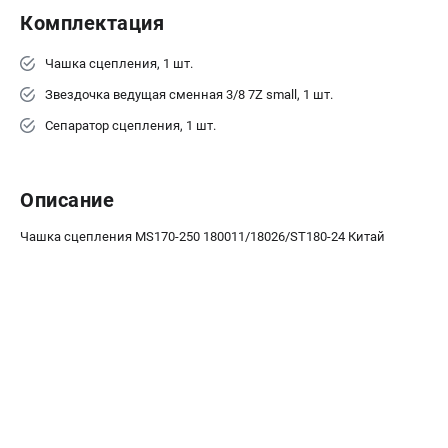
Воздуходувы
Комплектация
ПРИНАДЛЕЖНОСТИ
Чашка сцепления, 1 шт.
Цепи для бензопил
Звездочка ведущая сменная 3/8 7Z small, 1 шт.
Шины пильные
Сепаратор сцепления, 1 шт.
Масла и смазки
Леска для триммеров
Заточные наборы и напильники
Описание
Средства защиты
Чашка сцепления MS170-250 180011/18026/ST180-24 Китай
Запчасти для инструмента
АККУМУЛЯТОРНАЯ ТЕХНИКА
Воздуходувки аккумуляторные
Высоторезы аккумуляторные
Газонокосилки аккумуляторные
Ножницы садовые аккумуляторные
Пилы цепные аккумуляторные
Триммеры аккумуляторные