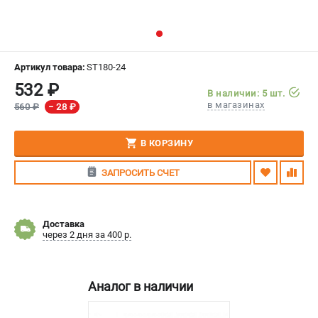
СРАВНЕНИЕ
(
0
)
ИЗБРАННОЕ
(
0
)
Артикул товара:
ST180-24
532 ₽
МАГАЗИНЫ
В наличии: 5 шт.
в магазинах
560 ₽
− 28 ₽
СЕРВИС
В КОРЗИНУ
ПОДДЕРЖКА
ЗАПРОСИТЬ СЧЕТ
Сервисный центр
Гарантия Stihl
Политика обработки персональных данных
Доставка
Часто задаваемые вопросы FAQ
через 2 дня за 400 р.
ИНФОРМАЦИЯ
Аналог в наличии
О компании
О бренде