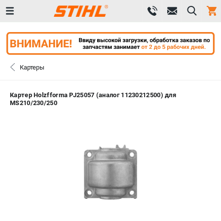
0 
₽
САНКТ-ПЕТЕРБУРГ
Картеры
+7 (812) 603-41-27
- ЗАКАЗ ИЗДЕЛИЙ
Картер Holzfforma PJ25057 (аналог 11230212500) для
MS210/230/250
+7 (8112) 59-10-67
- ЗАКАЗ ЗАПЧАСТЕЙ
ЗАКАЗАТЬ ЗАПЧАСТЬ
ВХОД ИЛИ РЕГИСТРАЦИЯ
КАТАЛОГ
АКЦИИ