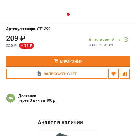
СРАВНЕНИЕ
(
0
)
ИЗБРАННОЕ
(
0
)
Артикул товара:
ST1390
209 ₽
МАГАЗИНЫ
В наличии: 5 шт.
в магазинах
220 ₽
− 11 ₽
СЕРВИС
В КОРЗИНУ
ПОДДЕРЖКА
ЗАПРОСИТЬ СЧЕТ
Сервисный центр
Гарантия Stihl
Политика обработки персональных данных
Доставка
Часто задаваемые вопросы FAQ
через 3 дня за 400 р.
ИНФОРМАЦИЯ
Аналог в наличии
О компании
О бренде