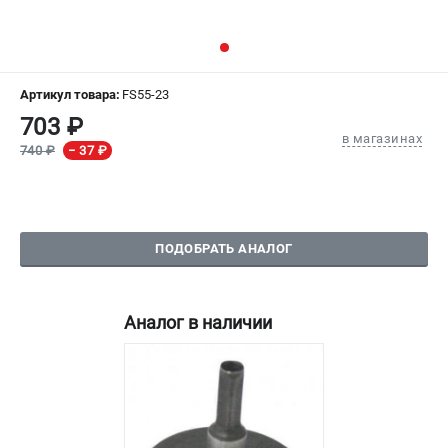
СРАВНЕНИЕ
(
0
)
ИЗБРАННОЕ
(
0
)
Артикул товара:
FS55-23
703 ₽
МАГАЗИНЫ
в магазинах
740 ₽
− 37 ₽
СЕРВИС
ПОДДЕРЖКА
ПОДОБРАТЬ АНАЛОГ
Сервисный центр
Гарантия Stihl
Политика обработки персональных данных
Аналог в наличии
Часто задаваемые вопросы FAQ
ИНФОРМАЦИЯ
О компании
О бренде