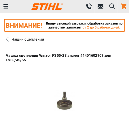
0 
₽
САНКТ-ПЕТЕРБУРГ
Чашки сцепления
+7 (812) 603-41-27
- ЗАКАЗ ИЗДЕЛИЙ
Чашка сцепления Winzor FS55-23 аналог 41401602909 для
FS38/45/55
+7 (8112) 59-10-67
- ЗАКАЗ ЗАПЧАСТЕЙ
ЗАКАЗАТЬ ЗАПЧАСТЬ
ВХОД ИЛИ РЕГИСТРАЦИЯ
КАТАЛОГ
АКЦИИ