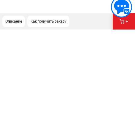
Описание
Как получить заказ?
ПОДДЕРЖКА
Сервисный центр
Гарантия Stihl
Политика обработки персональных данных
Часто задаваемые вопросы FAQ
ИНФОРМАЦИЯ
О компании
О бренде