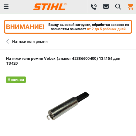
0 
₽
САНКТ-ПЕТЕРБУРГ
Натяжители ремня
+7 (812) 603-41-27
- ЗАКАЗ ИЗДЕЛИЙ
Натяжитель ремня Vebex (аналог 42386600400) 134154 для
TS420
+7 (8112) 59-10-67
- ЗАКАЗ ЗАПЧАСТЕЙ
Новинка
ЗАКАЗАТЬ ЗАПЧАСТЬ
ВХОД ИЛИ РЕГИСТРАЦИЯ
КАТАЛОГ
АКЦИИ