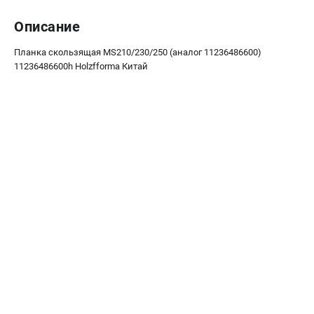
Воздуходувы
Описание
ПРИНАДЛЕЖНОСТИ
Планка скользящая MS210/230/250 (аналог 11236486600)
Цепи для бензопил
11236486600h Holzfforma Китай
Шины пильные
Масла и смазки
Леска для триммеров
Заточные наборы и напильники
Средства защиты
Запчасти для инструмента
АККУМУЛЯТОРНАЯ ТЕХНИКА
Воздуходувки аккумуляторные
Высоторезы аккумуляторные
Газонокосилки аккумуляторные
Ножницы садовые аккумуляторные
Пилы цепные аккумуляторные
Триммеры аккумуляторные