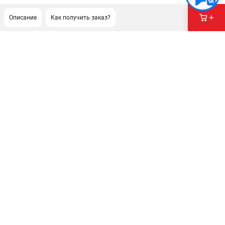
Описание
Как получить заказ?
ПОДДЕРЖКА
Сервисный центр
Гарантия Stihl
Политика обработки персональных данных
Часто задаваемые вопросы FAQ
ИНФОРМАЦИЯ
О компании
О бренде
Юридическим лицам
Способы оплаты