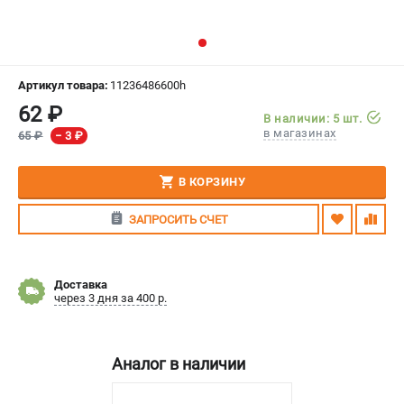
СРАВНЕНИЕ
(
0
)
ИЗБРАННОЕ
(
0
)
Артикул товара:
11236486600h
62 ₽
МАГАЗИНЫ
В наличии: 5 шт.
в магазинах
65 ₽
− 3 ₽
СЕРВИС
В КОРЗИНУ
ПОДДЕРЖКА
ЗАПРОСИТЬ СЧЕТ
Сервисный центр
Гарантия Stihl
Политика обработки персональных данных
Доставка
Часто задаваемые вопросы FAQ
через 3 дня за 400 р.
ИНФОРМАЦИЯ
Аналог в наличии
О компании
О бренде