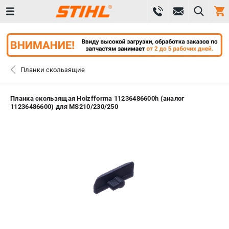
0 
₽
САНКТ-ПЕТЕРБУРГ
Планки скользящие
+7 (812) 603-41-27
- ЗАКАЗ ИЗДЕЛИЙ
Планка скользящая Holzfforma 11236486600h (аналог
11236486600) для MS210/230/250
+7 (8112) 59-10-67
- ЗАКАЗ ЗАПЧАСТЕЙ
ЗАКАЗАТЬ ЗАПЧАСТЬ
ВХОД ИЛИ РЕГИСТРАЦИЯ
КАТАЛОГ
АКЦИИ