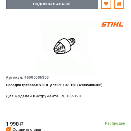
ПОДОБРАТЬ АНАЛОГ
ТЕЛЕФОН (САНКТ-ПЕТЕРБУРГ)
+7 (812) 603-41-27
Информация размещённая на сайте не является публичной
офертой.
8 (812) 318-40-26
8 (800) 550-70-46
Режим работы колл-центра:
пн-пт - с 9:00 до 18:00
сб - с 10:00 до 16:00
вс - выходной
ЗАКАЗ ЗАПЧАСТЕЙ
Артикул: 49005006305
+7 (8112) 59-10-67
Насадка грязевая STIHL для RE 107-128 (49005006305)
zakaz@stihtools.ru
Для моделей инструмента: RE 107-128
1 990
Распродан
c
Оставить отзыв