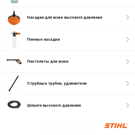
СРАВНЕНИЕ
(
0
)
Насадки для моек высокого давления
ИЗБРАННОЕ
(
0
)
МАГАЗИНЫ
Пенные насадки
СЕРВИС
Пистолеты для моек
ПОДДЕРЖКА
Сервисный центр
Струйные трубки, удлинители
Гарантия Stihl
Политика обработки персональных данных
Часто задаваемые вопросы FAQ
Шланги высокого давления
ИНФОРМАЦИЯ
О компании
О бренде