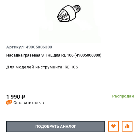
Юридическим лицам
Способы оплаты
Правила обмена и возврата
Контакты
Справочник по тримерным головкам и ножам
Бонусная программа
Артикул: 49005006300
Как нас найти
Насадка грязевая STIHL для RE 106 (49005006300)
Пользовательское соглашение
Для моделей инструмента: RE 106
САДОВАЯ ТЕХНИКА
Бензопилы
Мотокосы
1 990
Распродан
c
Газонокосилки и тракторы
Оставить отзыв
Опрыскиватели
Измельчители
Ножницы для изгороди
ПОДОБРАТЬ АНАЛОГ
Мойки высокого давления