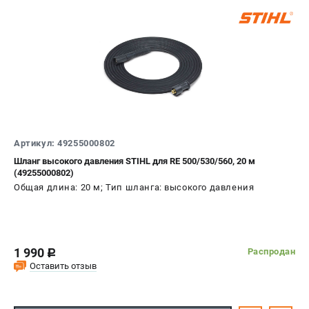
Воздуходувы
ПРИНАДЛЕЖНОСТИ
Цепи для бензопил
Шины пильные
Масла и смазки
Леска для триммеров
Заточные наборы и напильники
Артикул: 49255000802
Средства защиты
Шланг высокого давления STIHL для RE 500/530/560, 20 м
Запчасти для инструмента
(49255000802)
Общая длина: 20 м; Тип шланга: высокого давления
АККУМУЛЯТОРНАЯ ТЕХНИКА
Воздуходувки аккумуляторные
Высоторезы аккумуляторные
1 990
Распродан
c
Газонокосилки аккумуляторные
Оставить отзыв
Ножницы садовые аккумуляторные
Пилы цепные аккумуляторные
Триммеры аккумуляторные