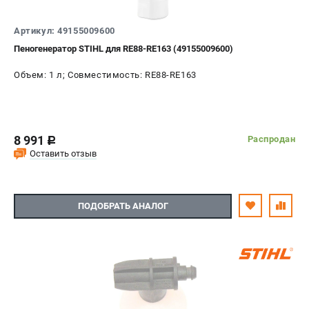
СРАВНЕНИЕ
(
0
)
Артикул: 49155009600
Пеногенератор STIHL для RE88-RE163 (49155009600)
ИЗБРАННОЕ
(
0
)
Объем: 1 л; Совместимость: RE88-RE163
МАГАЗИНЫ
СЕРВИС
8 991
Распродан
c
ПОДДЕРЖКА
Оставить отзыв
Сервисный центр
Гарантия Stihl
ПОДОБРАТЬ АНАЛОГ
Политика обработки персональных данных
Часто задаваемые вопросы FAQ
ИНФОРМАЦИЯ
О компании
О бренде