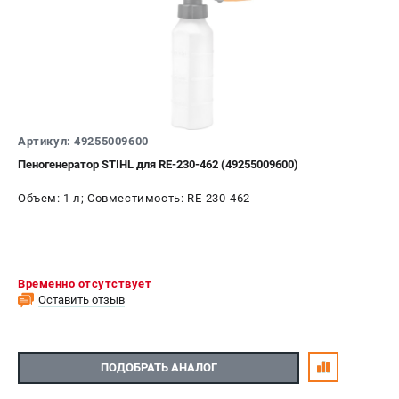
Воздуходувы
ПРИНАДЛЕЖНОСТИ
Цепи для бензопил
Шины пильные
Масла и смазки
Артикул: 49255009600
Леска для триммеров
Пеногенератор STIHL для RE-230-462 (49255009600)
Заточные наборы и напильники
Средства защиты
Объем: 1 л; Совместимость: RE-230-462
Запчасти для инструмента
АККУМУЛЯТОРНАЯ ТЕХНИКА
Временно отсутствует
Воздуходувки аккумуляторные
Оставить отзыв
Высоторезы аккумуляторные
Газонокосилки аккумуляторные
Ножницы садовые аккумуляторные
ПОДОБРАТЬ АНАЛОГ
Пилы цепные аккумуляторные
Триммеры аккумуляторные