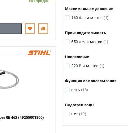
Распродан
Максимальное давление
160
бар
и менее
(1)
Производительность
650
л/ч
и менее
(1)
Напряжение
220
В
и менее
(1)
Функция самовсасывания
есть
(18)
Подогрев воды
нет
(19)
ля RE 462 (49255001800)