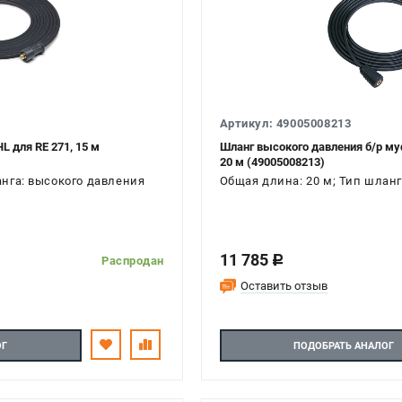
Артикул: 49005008213
L для RE 271, 15 м
Шланг высокого давления б/р муф
20 м (49005008213)
анга: высокого давления
Общая длина: 20 м; Тип шланг
11 785
c
Распродан
Оставить отзыв
ОГ
ПОДОБРАТЬ АНАЛОГ