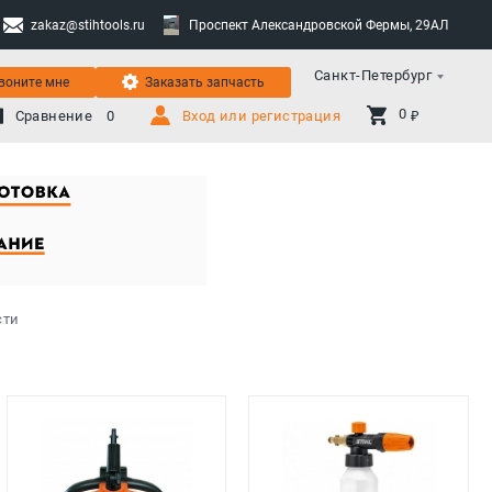
zakaz@stihtools.ru
Проспект Александровской Фермы, 29АЛ
Санкт-Петербург
воните мне
Заказать запчасть
0 
Сравнение
0
Вход или регистрация
₽
сти