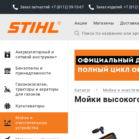
Заказ запчастей: +7 (8112) 59-10-67
Заказ изделий: +7 (812)
Акции
Магазины
Доставк
Аккумуляторный и
сетевой инструмент
Бензопилы и
принадлежности
Газонокосилки,
тракторы и аэраторы
Каталог
Мойки и очистит
для газонов
Мойки высокого
Культиваторы
Мойки и
очистительные
устройства