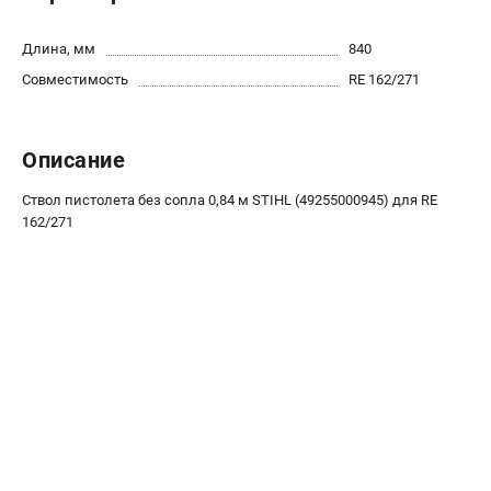
Юридическим лицам
Способы оплаты
Длина, мм
840
Правила обмена и возврата
Совместимость
RE 162/271
Контакты
Справочник по тримерным головкам и ножам
Бонусная программа
Описание
Пользовательское соглашение
Ствол пистолета без сопла 0,84 м STIHL (49255000945) для RE
162/271
САДОВАЯ ТЕХНИКА
Бензопилы
Мотокосы
Газонокосилки и тракторы
Опрыскиватели
Измельчители
Ножницы для изгороди
Мойки высокого давления
Воздуходувы