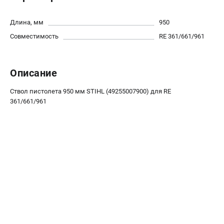
Юридическим лицам
Способы оплаты
Длина, мм
950
Правила обмена и возврата
Совместимость
RE 361/661/961
Контакты
Справочник по тримерным головкам и ножам
Бонусная программа
Описание
Как нас найти
Ствол пистолета 950 мм STIHL (49255007900) для RE
Пользовательское соглашение
361/661/961
САДОВАЯ ТЕХНИКА
Бензопилы
Мотокосы
Газонокосилки и тракторы
Опрыскиватели
Измельчители
Ножницы для изгороди
Мойки высокого давления