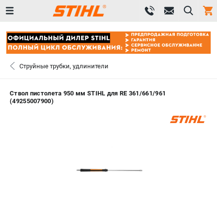
0 
₽
САНКТ-ПЕТЕРБУРГ
Струйные трубки, удлинители
+7 (812) 603-41-27
- ЗАКАЗ ИЗДЕЛИЙ
Ствол пистолета 950 мм STIHL для RE 361/661/961
(49255007900)
+7 (8112) 59-10-67
- ЗАКАЗ ЗАПЧАСТЕЙ
ЗАКАЗАТЬ ЗАПЧАСТЬ
ВХОД ИЛИ РЕГИСТРАЦИЯ
КАТАЛОГ
АКЦИИ