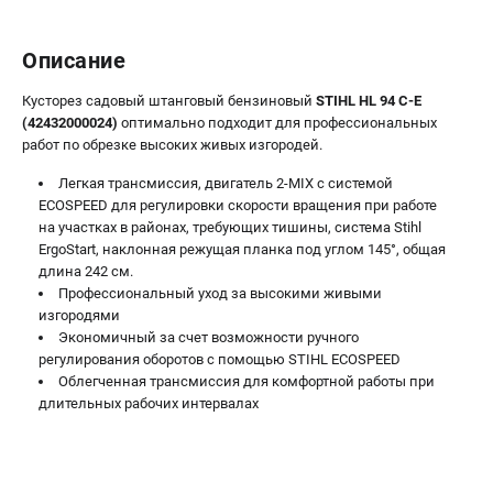
Описание
ТЕЛЕФОН (САНКТ-ПЕТЕРБУРГ)
+7 (812) 603-41-27
Кусторез садовый штанговый бензиновый
STIHL HL 94 C-E
Информация размещённая на сайте не является публичной
(42432000024)
оптимально подходит для профессиональных
офертой.
работ по обрезке высоких живых изгородей.
8 (812) 318-40-26
8 (800) 550-70-46
Легкая трансмиссия, двигатель 2-MIX с системой
Режим работы колл-центра:
ECOSPEED для регулировки скорости вращения при работе
пн-пт - с 9:00 до 18:00
на участках в районах, требующих тишины, система Stihl
сб - с 10:00 до 16:00
ErgoStart, наклонная режущая планка под углом 145°, общая
вс - выходной
длина 242 см.
ЗАКАЗ ЗАПЧАСТЕЙ
Профессиональный уход за высокими живыми
+7 (8112) 59-10-67
изгородями
Экономичный за счет возможности ручного
zakaz@stihtools.ru
регулирования оборотов с помощью STIHL ECOSPEED
Облегченная трансмиссия для комфортной работы при
длительных рабочих интервалах