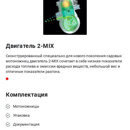
Воздуходувы
ПРИНАДЛЕЖНОСТИ
Цепи для бензопил
Шины пильные
Масла и смазки
Двигатель 2-MIX
Леска для триммеров
Заточные наборы и напильники
Сконструированный специально для нового поколения садовых
мотоножниц двигатель 2-MIX сочетает в себе низкие показатели
Средства защиты
расхода топлива и эмиссии вредных веществ, небольшой вес и
Запчасти для инструмента
отличные показатели разгона.
АККУМУЛЯТОРНАЯ ТЕХНИКА
Комплектация
Воздуходувки аккумуляторные
Высоторезы аккумуляторные
Мотоножницы
Газонокосилки аккумуляторные
Упаковка
Ножницы садовые аккумуляторные
Пилы цепные аккумуляторные
Документация
Триммеры аккумуляторные