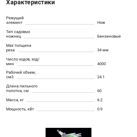
Характеристики
Юридическим лицам
Способы оплаты
Режущий
Правила обмена и возврата
элемент
Нож
Контакты
Тип садовых
Справочник по тримерным головкам и ножам
ножниц
Бензиновые
Бонусная программа
Max толщина
реза
34 мм
Как нас найти
Пользовательское соглашение
Число ходов, ход/
мин
4000
Рабочий объем,
САДОВАЯ ТЕХНИКА
см3
24.1
Бензопилы
Длина пильного
полотна, см
60
Мотокосы
Газонокосилки и тракторы
Масса, кг
6.2
Опрыскиватели
Мощность, кВт
0.9
Измельчители
Ножницы для изгороди
Мойки высокого давления