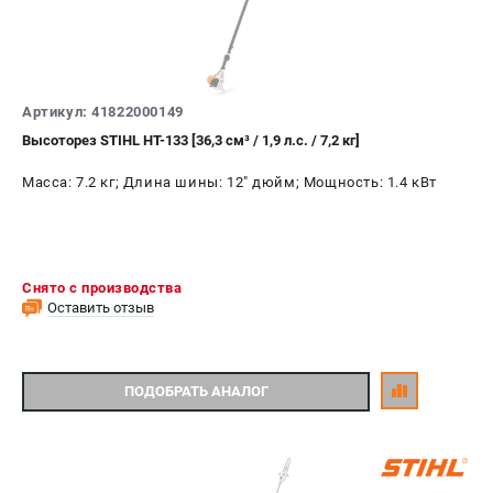
Юридическим лицам
Способы оплаты
Правила обмена и возврата
Контакты
Артикул: 41822000149
Справочник по тримерным головкам и ножам
Высоторез STIHL HT-133 [36,3 см³ / 1,9 л.с. / 7,2 кг]
Бонусная программа
Масса: 7.2 кг; Длина шины: 12" дюйм; Мощность: 1.4 кВт
Пользовательское соглашение
САДОВАЯ ТЕХНИКА
Бензопилы
Снято с производства
Мотокосы
Оставить отзыв
Газонокосилки и тракторы
Опрыскиватели
Измельчители
ПОДОБРАТЬ АНАЛОГ
Ножницы для изгороди
Мойки высокого давления
Воздуходувы