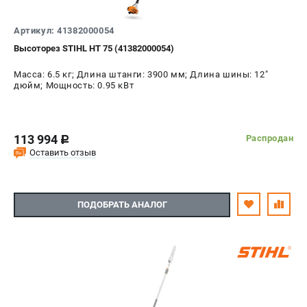
СРАВНЕНИЕ
(
0
)
Артикул: 41382000054
Высоторез STIHL HT 75 (41382000054)
ИЗБРАННОЕ
(
0
)
Масса: 6.5 кг; Длина штанги: 3900 мм; Длина шины: 12"
МАГАЗИНЫ
дюйм; Мощность: 0.95 кВт
СЕРВИС
113 994
Распродан
c
ПОДДЕРЖКА
Оставить отзыв
Сервисный центр
Гарантия Stihl
ПОДОБРАТЬ АНАЛОГ
Политика обработки персональных данных
Часто задаваемые вопросы FAQ
ИНФОРМАЦИЯ
О компании
О бренде