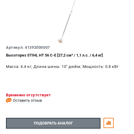
ПРИНАДЛЕЖНОСТИ
Цепи для бензопил
Шины пильные
Масла и смазки
Леска для триммеров
Артикул: 41392000007
Заточные наборы и напильники
Высоторез STIHL HT 56 C-E [27,2 см³ / 1,1 л.с. / 6,4 кг]
Средства защиты
Запчасти для инструмента
Масса: 6.4 кг; Длина шины: 10" дюйм; Мощность: 0.8 кВт
АККУМУЛЯТОРНАЯ ТЕХНИКА
Воздуходувки аккумуляторные
Временно отсутствует
Высоторезы аккумуляторные
Оставить отзыв
Газонокосилки аккумуляторные
Ножницы садовые аккумуляторные
Пилы цепные аккумуляторные
ПОДОБРАТЬ АНАЛОГ
Триммеры аккумуляторные