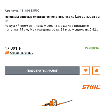
СРАВНЕНИЕ
(
0
)
Артикул: 48180113500
Ножницы садовые электрические STIHL HSE 42 [230 В / 420 Вт / 3
ИЗБРАННОЕ
(
0
)
кг]
Режущий элемент: Нож; Масса: 3 кг; Длина пильного
МАГАЗИНЫ
полотна: 45 см; Max толщина реза: 21 мм; Мощность: 0.42
кВт
СЕРВИС
17 091
Распродан
c
ПОДДЕРЖКА
Оставить отзыв
Сервисный центр
Гарантия Stihl
ПОДОБРАТЬ АНАЛОГ
Политика обработки персональных данных
Часто задаваемые вопросы FAQ
ИНФОРМАЦИЯ
О компании
О бренде