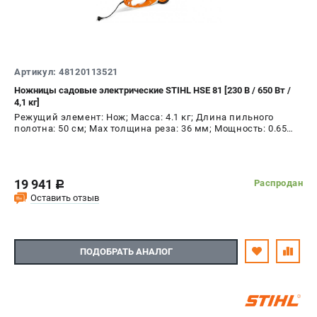
Юридическим лицам
Способы оплаты
Правила обмена и возврата
Контакты
Артикул: 48120113521
Справочник по тримерным головкам и ножам
Ножницы садовые электрические STIHL HSE 81 [230 В / 650 Вт /
Бонусная программа
4,1 кг]
Режущий элемент: Нож; Масса: 4.1 кг; Длина пильного
Как нас найти
полотна: 50 см; Max толщина реза: 36 мм; Мощность: 0.65
Пользовательское соглашение
кВт
САДОВАЯ ТЕХНИКА
19 941
Распродан
c
Бензопилы
Оставить отзыв
Мотокосы
Газонокосилки и тракторы
Опрыскиватели
ПОДОБРАТЬ АНАЛОГ
Измельчители
Ножницы для изгороди
Мойки высокого давления