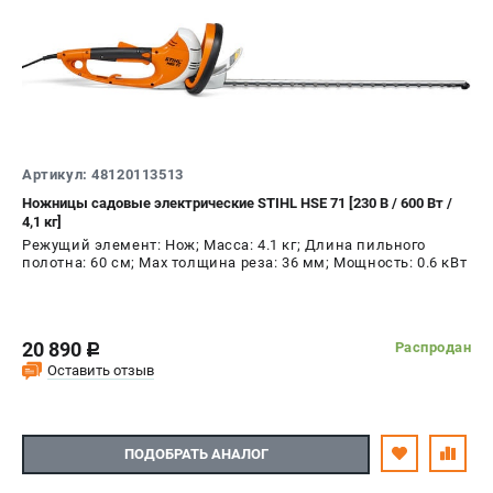
Воздуходувы
ПРИНАДЛЕЖНОСТИ
Цепи для бензопил
Шины пильные
Масла и смазки
Артикул: 48120113513
Леска для триммеров
Ножницы садовые электрические STIHL HSE 71 [230 В / 600 Вт /
Заточные наборы и напильники
4,1 кг]
Средства защиты
Режущий элемент: Нож; Масса: 4.1 кг; Длина пильного
Запчасти для инструмента
полотна: 60 см; Max толщина реза: 36 мм; Мощность: 0.6 кВт
АККУМУЛЯТОРНАЯ ТЕХНИКА
20 890
Распродан
c
Воздуходувки аккумуляторные
Оставить отзыв
Высоторезы аккумуляторные
Газонокосилки аккумуляторные
Ножницы садовые аккумуляторные
ПОДОБРАТЬ АНАЛОГ
Пилы цепные аккумуляторные
Триммеры аккумуляторные