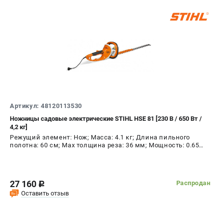
ТЕЛЕФОН (САНКТ-ПЕТЕРБУРГ)
+7 (812) 603-41-27
Информация размещённая на сайте не является публичной
офертой.
8 (812) 318-40-26
8 (800) 550-70-46
Режим работы колл-центра:
пн-пт - с 9:00 до 18:00
Артикул: 48120113530
сб - с 10:00 до 16:00
вс - выходной
Ножницы садовые электрические STIHL HSE 81 [230 В / 650 Вт /
4,2 кг]
ЗАКАЗ ЗАПЧАСТЕЙ
Режущий элемент: Нож; Масса: 4.1 кг; Длина пильного
+7 (8112) 59-10-67
полотна: 60 см; Max толщина реза: 36 мм; Мощность: 0.65
zakaz@stihtools.ru
кВт
27 160
Распродан
c
Оставить отзыв