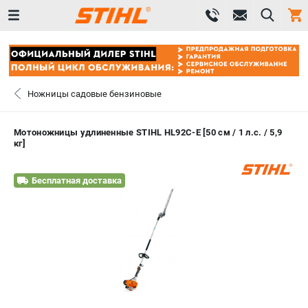
0 
₽
САНКТ-ПЕТЕРБУРГ
Ножницы садовые бензиновые
+7 (812) 603-41-27
- ЗАКАЗ ИЗДЕЛИЙ
Мотоножницы удлиненные STIHL HL92С-Е [50 см / 1 л.с. / 5,9
кг]
+7 (8112) 59-10-67
- ЗАКАЗ ЗАПЧАСТЕЙ
Бесплатная доставка
ЗАКАЗАТЬ ЗАПЧАСТЬ
ВХОД ИЛИ РЕГИСТРАЦИЯ
КАТАЛОГ
АКЦИИ