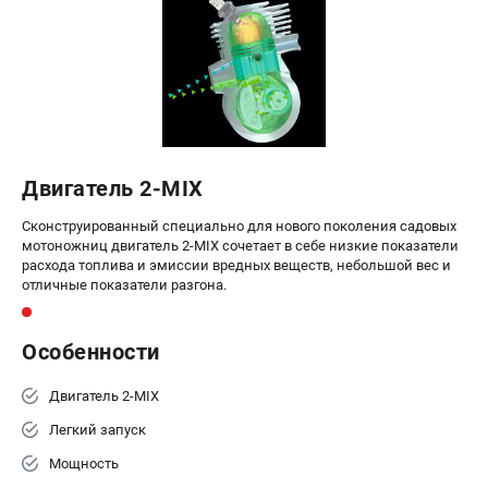
Воздуходувы
ПРИНАДЛЕЖНОСТИ
Цепи для бензопил
Шины пильные
Масла и смазки
Леска для триммеров
Двигатель 2-MIX
Заточные наборы и напильники
Сконструированный специально для нового поколения садовых
Средства защиты
мотоножниц двигатель 2-MIX сочетает в себе низкие показатели
Запчасти для инструмента
расхода топлива и эмиссии вредных веществ, небольшой вес и
отличные показатели разгона.
АККУМУЛЯТОРНАЯ ТЕХНИКА
Особенности
Воздуходувки аккумуляторные
Высоторезы аккумуляторные
Двигатель 2-MIX
Газонокосилки аккумуляторные
Легкий запуск
Ножницы садовые аккумуляторные
Пилы цепные аккумуляторные
Мощность
Триммеры аккумуляторные