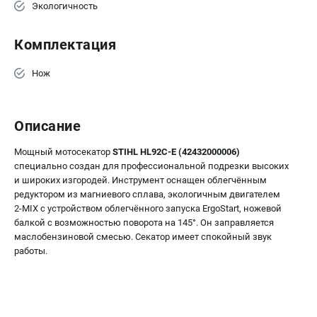
Экологичность
Комплектация
ТЕЛЕФОН (САНКТ-ПЕТЕРБУРГ)
+7 (812) 603-41-27
Нож
Информация размещённая на сайте не является публичной
офертой.
8 (812) 318-40-26
8 (800) 550-70-46
Описание
Режим работы колл-центра:
пн-пт - с 9:00 до 18:00
Мощный мотосекатор
STIHL HL92С-Е (42432000006)
сб - с 10:00 до 16:00
вс - выходной
cпециально создан для профессиональной подрезки высоких
и широких изгородей. Инструмент оснащен облегчённым
ЗАКАЗ ЗАПЧАСТЕЙ
редуктором из магниевого сплава, экологичным двигателем
+7 (8112) 59-10-67
2-MIX с устройством облегчённого запуска ErgoStart, ножевой
zakaz@stihtools.ru
балкой с возможностью поворота на 145°. Он заправляется
маслобензиновой смесью. Секатор имеет спокойный звук
работы.