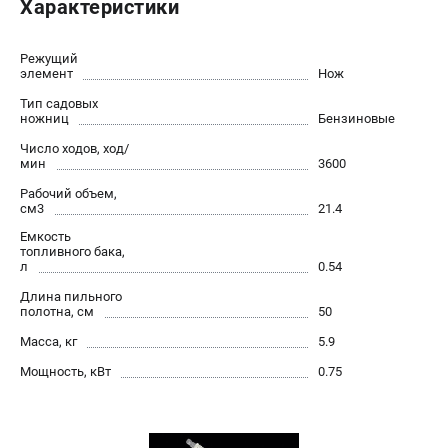
Характеристики
Юридическим лицам
Способы оплаты
Режущий
Правила обмена и возврата
элемент
Нож
Контакты
Тип садовых
Справочник по тримерным головкам и ножам
ножниц
Бензиновые
Бонусная программа
Число ходов, ход/
мин
3600
Как нас найти
Пользовательское соглашение
Рабочий объем,
см3
21.4
Емкость
САДОВАЯ ТЕХНИКА
топливного бака,
л
0.54
Бензопилы
Длина пильного
Мотокосы
полотна, см
50
Газонокосилки и тракторы
Масса, кг
5.9
Опрыскиватели
Мощность, кВт
0.75
Измельчители
Ножницы для изгороди
Мойки высокого давления