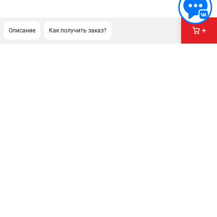
Описание
Как получить заказ?
ПОДДЕРЖКА
Сервисный центр
Гарантия Stihl
Политика обработки персональных данных
Часто задаваемые вопросы FAQ
ИНФОРМАЦИЯ
О компании
О бренде
Юридическим лицам