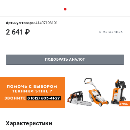
СРАВНЕНИЕ
(
0
)
ИЗБРАННОЕ
(
0
)
Артикул товара:
41407108101
2 641 ₽
в магазинах
МАГАЗИНЫ
СЕРВИС
ПОДОБРАТЬ АНАЛОГ
ПОДДЕРЖКА
Сервисный центр
Гарантия Stihl
Политика обработки персональных данных
Часто задаваемые вопросы FAQ
ИНФОРМАЦИЯ
О компании
Характеристики
О бренде