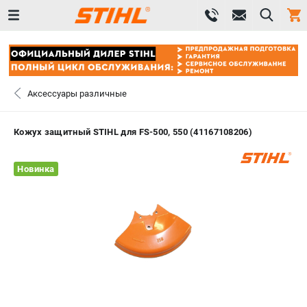
0 
₽
САНКТ-ПЕТЕРБУРГ
Аксессуары различные
+7 (812) 603-41-27
- ЗАКАЗ ИЗДЕЛИЙ
Кожух защитный STIHL для FS-500, 550 (41167108206)
+7 (8112) 59-10-67
- ЗАКАЗ ЗАПЧАСТЕЙ
Новинка
ЗАКАЗАТЬ ЗАПЧАСТЬ
ВХОД ИЛИ РЕГИСТРАЦИЯ
КАТАЛОГ
АКЦИИ