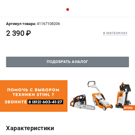
СРАВНЕНИЕ
(
0
)
ИЗБРАННОЕ
(
0
)
Артикул товара:
41167108206
2 390 ₽
в магазинах
МАГАЗИНЫ
СЕРВИС
ПОДОБРАТЬ АНАЛОГ
ПОДДЕРЖКА
Сервисный центр
Гарантия Stihl
Политика обработки персональных данных
Часто задаваемые вопросы FAQ
ИНФОРМАЦИЯ
О компании
Характеристики
О бренде