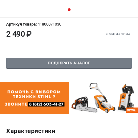
СРАВНЕНИЕ
(
0
)
ИЗБРАННОЕ
(
0
)
Артикул товара:
41800071030
2 490 ₽
в магазинах
МАГАЗИНЫ
СЕРВИС
ПОДОБРАТЬ АНАЛОГ
ПОДДЕРЖКА
Сервисный центр
Гарантия Stihl
Политика обработки персональных данных
Часто задаваемые вопросы FAQ
ИНФОРМАЦИЯ
О компании
Характеристики
О бренде