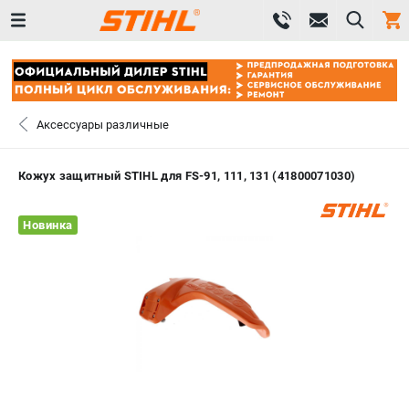
0 
₽
САНКТ-ПЕТЕРБУРГ
Аксессуары различные
+7 (812) 603-41-27
- ЗАКАЗ ИЗДЕЛИЙ
Кожух защитный STIHL для FS-91, 111, 131 (41800071030)
+7 (8112) 59-10-67
- ЗАКАЗ ЗАПЧАСТЕЙ
Новинка
ЗАКАЗАТЬ ЗАПЧАСТЬ
ВХОД ИЛИ РЕГИСТРАЦИЯ
КАТАЛОГ
АКЦИИ