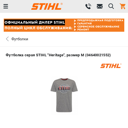
0 
₽
САНКТ-ПЕТЕРБУРГ
Футболки
+7 (812) 603-41-27
- ЗАКАЗ ИЗДЕЛИЙ
Футболка серая STIHL "Heritage", размер M (04640021552)
+7 (8112) 59-10-67
- ЗАКАЗ ЗАПЧАСТЕЙ
ЗАКАЗАТЬ ЗАПЧАСТЬ
ВХОД ИЛИ РЕГИСТРАЦИЯ
КАТАЛОГ
АКЦИИ