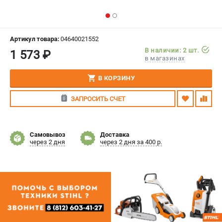
СРАВНЕНИЕ
(
0
)
ИЗБРАННОЕ
(
0
)
Артикул товара:
04640021552
В наличии: 2 шт.
1 573 ₽
в магазинах
МАГАЗИНЫ
В КОРЗИНУ
СЕРВИС
ЗАПРОСИТЬ СЧЕТ
ПОДДЕРЖКА
Сервисный центр
Самовывоз
Доставка
Гарантия Stihl
через 2 дня
через 2 дня за 400 р.
Политика обработки персональных данных
Часто задаваемые вопросы FAQ
ИНФОРМАЦИЯ
О компании
О бренде