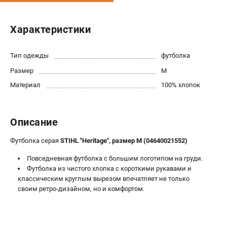
Юридическим лицам
Способы оплаты
Характеристики
Правила обмена и возврата
Контакты
Тип одежды
футболка
Справочник по тримерным головкам и ножам
Размер
M
Бонусная программа
Как нас найти
Материал
100% хлопок
Пользовательское соглашение
Описание
САДОВАЯ ТЕХНИКА
Бензопилы
Футболка серая
STIHL "Heritage", размер M (04640021552)
Мотокосы
Повседневная футболка с большим логотипом на груди.
Газонокосилки и тракторы
Футболка из чистого хлопка с короткими рукавами и
Опрыскиватели
классическим круглым вырезом впечатляет не только
своим ретро-дизайном, но и комфортом.
Измельчители
Ножницы для изгороди
Мойки высокого давления