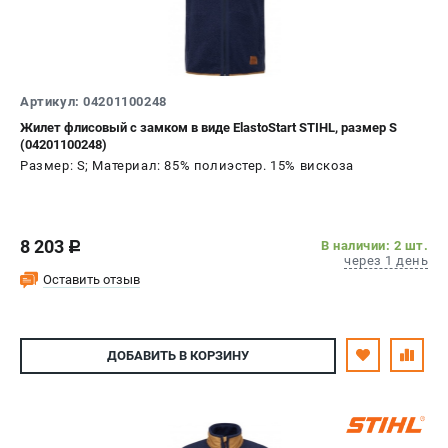
Юридическим лицам
Способы оплаты
Правила обмена и возврата
Контакты
Артикул: 04201100248
Справочник по тримерным головкам и ножам
Жилет флисовый с замком в виде ElastoStart STIHL, размер S
Бонусная программа
(04201100248)
Размер: S; Материал: 85% полиэстер. 15% вискоза
Как нас найти
Пользовательское соглашение
САДОВАЯ ТЕХНИКА
8 203
В наличии: 2 шт.
c
через 1 день
Бензопилы
Оставить отзыв
Мотокосы
Газонокосилки и тракторы
Опрыскиватели
ДОБАВИТЬ
В КОРЗИНУ
Измельчители
Ножницы для изгороди
Мойки высокого давления