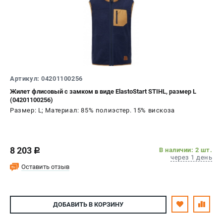
Воздуходувы
ПРИНАДЛЕЖНОСТИ
Цепи для бензопил
Шины пильные
Масла и смазки
Артикул: 04201100256
Леска для триммеров
Жилет флисовый с замком в виде ElastoStart STIHL, размер L
Заточные наборы и напильники
(04201100256)
Средства защиты
Размер: L; Материал: 85% полиэстер. 15% вискоза
Запчасти для инструмента
АККУМУЛЯТОРНАЯ ТЕХНИКА
8 203
В наличии: 2 шт.
c
через 1 день
Воздуходувки аккумуляторные
Оставить отзыв
Высоторезы аккумуляторные
Газонокосилки аккумуляторные
Ножницы садовые аккумуляторные
ДОБАВИТЬ
В КОРЗИНУ
Пилы цепные аккумуляторные
Триммеры аккумуляторные