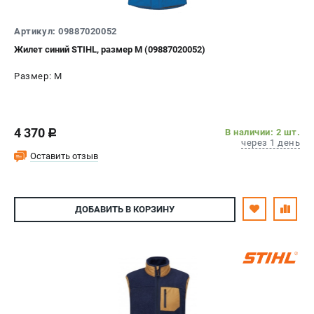
СРАВНЕНИЕ
(
0
)
Артикул: 09887020052
Жилет синий STIHL, размер M (09887020052)
ИЗБРАННОЕ
(
0
)
Размер: M
МАГАЗИНЫ
СЕРВИС
4 370
В наличии: 2 шт.
c
через 1 день
ПОДДЕРЖКА
Оставить отзыв
Сервисный центр
Гарантия Stihl
ДОБАВИТЬ
В КОРЗИНУ
Политика обработки персональных данных
Часто задаваемые вопросы FAQ
ИНФОРМАЦИЯ
О компании
О бренде