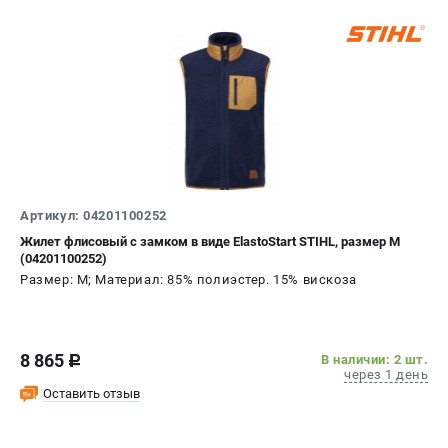
ТЕЛЕФОН (САНКТ-ПЕТЕРБУРГ)
+7 (812) 603-41-27
Информация размещённая на сайте не является публичной
офертой.
8 (812) 318-40-26
8 (800) 550-70-46
Режим работы колл-центра:
пн-пт - с 9:00 до 18:00
Артикул: 04201100252
сб - с 10:00 до 16:00
вс - выходной
Жилет флисовый с замком в виде ElastoStart STIHL, размер M
(04201100252)
ЗАКАЗ ЗАПЧАСТЕЙ
Размер: M; Материал: 85% полиэстер. 15% вискоза
+7 (8112) 59-10-67
zakaz@stihtools.ru
8 865
В наличии: 2 шт.
c
через 1 день
Оставить отзыв