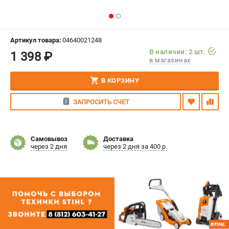
СРАВНЕНИЕ
(
0
)
ИЗБРАННОЕ
(
0
)
Артикул товара:
04640021248
В наличии: 2 шт.
1 398 ₽
в магазинах
МАГАЗИНЫ
В КОРЗИНУ
СЕРВИС
ЗАПРОСИТЬ СЧЕТ
ПОДДЕРЖКА
Сервисный центр
Самовывоз
Доставка
Гарантия Stihl
через 2 дня
через 2 дня за 400 р.
Политика обработки персональных данных
Часто задаваемые вопросы FAQ
ИНФОРМАЦИЯ
О компании
О бренде