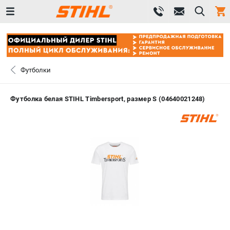
0 
₽
САНКТ-ПЕТЕРБУРГ
Футболки
+7 (812) 603-41-27
- ЗАКАЗ ИЗДЕЛИЙ
Футболка белая STIHL Timbersport, размер S (04640021248)
+7 (8112) 59-10-67
- ЗАКАЗ ЗАПЧАСТЕЙ
ЗАКАЗАТЬ ЗАПЧАСТЬ
ВХОД ИЛИ РЕГИСТРАЦИЯ
КАТАЛОГ
АКЦИИ