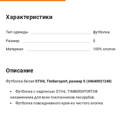
Юридическим лицам
Способы оплаты
Характеристики
Правила обмена и возврата
Контакты
Тип одежды
футболка
Справочник по тримерным головкам и ножам
Размер
S
Бонусная программа
Как нас найти
Материал
100% хлопок
Пользовательское соглашение
Описание
САДОВАЯ ТЕХНИКА
Бензопилы
Футболка белая
STIHL Timbersport, размер S (04640021248)
Мотокосы
Футболка с надписью STIHL TIMBERSPORTS®
Газонокосилки и тракторы
незаменима для всех поклонников лесорубов.
Опрыскиватели
Футболка повседневного кроя из чистого хлопка
Измельчители
Ножницы для изгороди
Мойки высокого давления