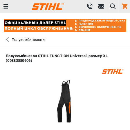
0 
₽
ПОМОНА
Полукомбинезоны
+7 (800) 550-70-46
- ЗАКАЗ ИЗДЕЛИЙ
Полукомбинезон STIHL FUNCTION Universal, размер XL
(00883880606)
+7 (8112) 59-12-69
- ЗАКАЗ ЗАПЧАСТЕЙ
ЗАКАЗАТЬ ЗАПЧАСТЬ
ВХОД ИЛИ РЕГИСТРАЦИЯ
КАТАЛОГ
АКЦИИ