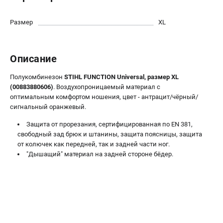
Юридическим лицам
Способы оплаты
Размер
XL
Правила обмена и возврата
Контакты
Описание
Справочник по тримерным головкам и ножам
Бонусная программа
Полукомбинезон
STIHL FUNCTION Universal, размер XL
Пользовательское соглашение
(00883880606)
. Воздухопроницаемый материал с
оптимальным комфортом ношения, цвет - антрацит/чёрный/
сигнальный оранжевый.
САДОВАЯ ТЕХНИКА
Защита от прорезания, сертифицированная по EN 381,
Бензопилы
свободный зад брюк и штанины, защита поясницы, защита
Мотокосы
от колючек как передней, так и задней части ног.
Газонокосилки и тракторы
"Дышащий" материал на задней стороне бёдер.
Опрыскиватели
Измельчители
Ножницы для изгороди
Мойки высокого давления
Воздуходувы