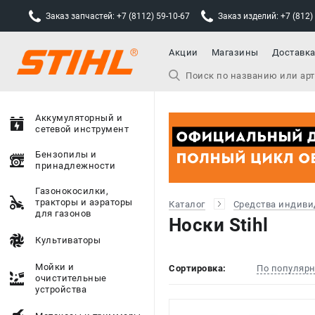
Заказ запчастей: +7 (8112) 59-10-67
Заказ изделий: +7 (812)
Акции
Магазины
Доставк
Аккумуляторный и
сетевой инструмент
Бензопилы и
принадлежности
Газонокосилки,
тракторы и аэраторы
Каталог
Средства индиви
для газонов
Носки Stihl
Культиваторы
Мойки и
Сортировка:
По популяр
очистительные
устройства