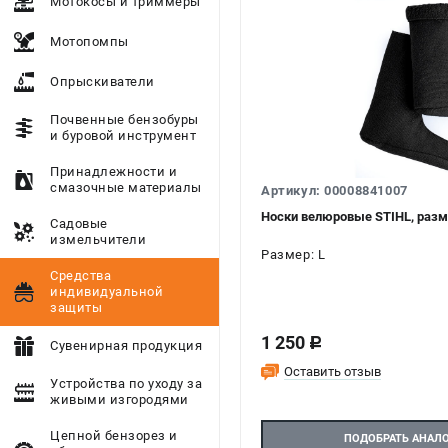
Мотокосы и триммеры
Мотопомпы
Опрыскиватели
Почвенные бензобуры
и буровой инструмент
Принадлежности и
смазочные материалы
Артикул: 00008841007
Носки велюровые STIHL, разм
Садовые
измельчители
Размер: L
Средства
индивидуальной
защиты
1 250
c
Сувенирная продукция
Оставить отзыв
Устройства по уходу за
живыми изгородями
Цепной бензорез и
ПОДОБРАТЬ АНАЛ