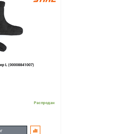
ер L (00008841007)
Распродан
ОГ