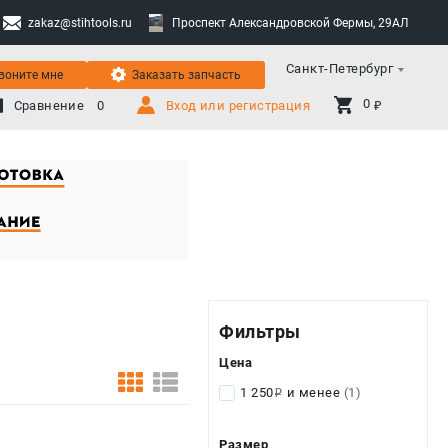
zakaz@stihtools.ru
Проспект Александровской Фермы, 29АЛ
Санкт-Петербург
воните мне
Заказать запчасть
0 
Сравнение
0
Вход или регистрация
₽
Фильтры
Цена
1 250
и менее
(1)
i
Размер