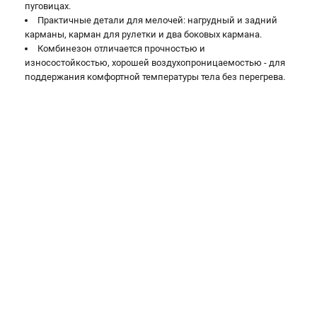
Воздуходувы
пуговицах.
Практичные детали для мелочей: нагрудный и задний
карманы, карман для рулетки и два боковых кармана.
ПРИНАДЛЕЖНОСТИ
Комбинезон отличается прочностью и
Цепи для бензопил
износостойкостью, хорошей воздухопроницаемостью - для
поддержания комфортной температуры тела без перегрева.
Шины пильные
Масла и смазки
Леска для триммеров
Заточные наборы и напильники
Средства защиты
Запчасти для инструмента
АККУМУЛЯТОРНАЯ ТЕХНИКА
Воздуходувки аккумуляторные
Высоторезы аккумуляторные
Газонокосилки аккумуляторные
Ножницы садовые аккумуляторные
Пилы цепные аккумуляторные
Триммеры аккумуляторные