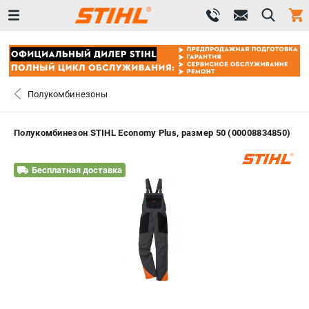
0 
₽
САНКТ-ПЕТЕРБУРГ
Полукомбинезоны
+7 (812) 603-41-27
- ЗАКАЗ ИЗДЕЛИЙ
Полукомбинезон STIHL Economy Plus, размер 50 (00008834850)
+7 (8112) 59-10-67
- ЗАКАЗ ЗАПЧАСТЕЙ
Бесплатная доставка
ЗАКАЗАТЬ ЗАПЧАСТЬ
ВХОД ИЛИ РЕГИСТРАЦИЯ
КАТАЛОГ
АКЦИИ