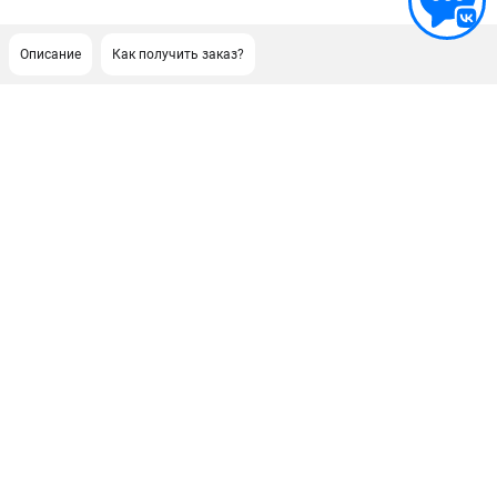
Описание
Как получить заказ?
ПОДДЕРЖКА
Сервисный центр
Гарантия Stihl
Политика обработки персональных данных
Часто задаваемые вопросы FAQ
ИНФОРМАЦИЯ
О компании
О бренде
Юридическим лицам