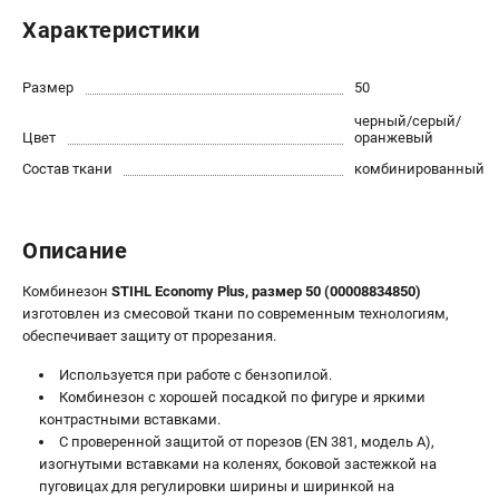
Юридическим лицам
Характеристики
Способы оплаты
Правила обмена и возврата
Размер
50
Контакты
черный/серый/
Справочник по тримерным головкам и ножам
Цвет
оранжевый
Бонусная программа
Состав ткани
комбинированный
Как нас найти
Пользовательское соглашение
Описание
САДОВАЯ ТЕХНИКА
Комбинезон
STIHL Economy Plus, размер 50 (00008834850)
Бензопилы
изготовлен из смесовой ткани по современным технологиям,
Мотокосы
обеспечивает защиту от прорезания.
Газонокосилки и тракторы
Используется при работе с бензопилой.
Опрыскиватели
Комбинезон с хорошей посадкой по фигуре и яркими
Измельчители
контрастными вставками.
С проверенной защитой от порезов (EN 381, модель А),
Ножницы для изгороди
изогнутыми вставками на коленях, боковой застежкой на
Мойки высокого давления
пуговицах для регулировки ширины и ширинкой на