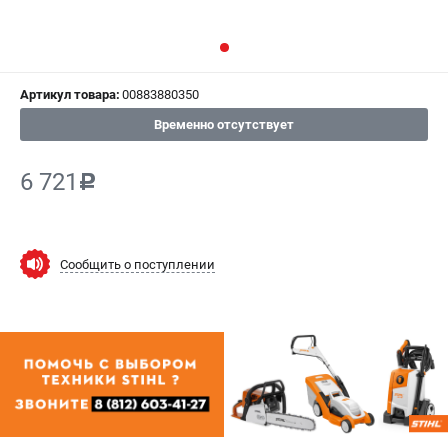
СРАВНЕНИЕ
(
0
)
ИЗБРАННОЕ
(
0
)
Артикул товара:
00883880350
МАГАЗИНЫ
Временно отсутствует
СЕРВИС
6 721
c
ПОДДЕРЖКА
Сервисный центр
Сообщить о поступлении
Гарантия Stihl
Политика обработки персональных данных
Часто задаваемые вопросы FAQ
ИНФОРМАЦИЯ
О компании
О бренде