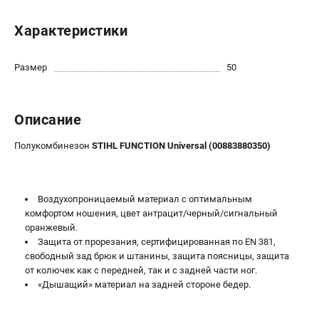
Юридическим лицам
Характеристики
Способы оплаты
Правила обмена и возврата
Контакты
Размер
50
Справочник по тримерным головкам и ножам
Бонусная программа
Описание
Как нас найти
Пользовательское соглашение
Полукомбинезон
STIHL FUNCTION Universal (00883880350)
САДОВАЯ ТЕХНИКА
Бензопилы
Воздухопроницаемый материал с оптимальным
комфортом ношения, цвет антрацит/черный/сигнальный
Мотокосы
оранжевый.
Газонокосилки и тракторы
Защита от прорезания, сертифицированная по EN 381,
Опрыскиватели
свободный зад брюк и штанины, защита поясницы, защита
Измельчители
от колючек как с передней, так и с задней части ног.
«Дышащий» материал на задней стороне бедер.
Ножницы для изгороди
Мойки высокого давления