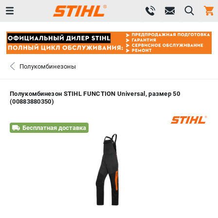
0 
₽
САНКТ-ПЕТЕРБУРГ
Полукомбинезоны
+7 (812) 603-41-27
- ЗАКАЗ ИЗДЕЛИЙ
Полукомбинезон STIHL FUNCTION Universal, размер 50
(00883880350)
+7 (8112) 59-10-67
- ЗАКАЗ ЗАПЧАСТЕЙ
Бесплатная доставка
ЗАКАЗАТЬ ЗАПЧАСТЬ
ВХОД ИЛИ РЕГИСТРАЦИЯ
КАТАЛОГ
АКЦИИ