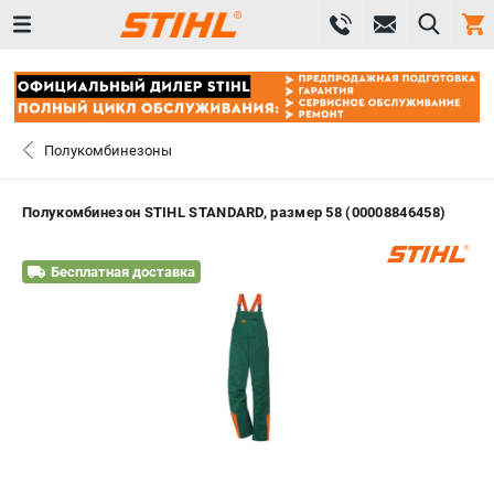
0 
₽
САНКТ-ПЕТЕРБУРГ
Полукомбинезоны
+7 (812) 603-41-27
- ЗАКАЗ ИЗДЕЛИЙ
Полукомбинезон STIHL STANDARD, размер 58 (00008846458)
+7 (8112) 59-10-67
- ЗАКАЗ ЗАПЧАСТЕЙ
Бесплатная доставка
ЗАКАЗАТЬ ЗАПЧАСТЬ
ВХОД ИЛИ РЕГИСТРАЦИЯ
КАТАЛОГ
АКЦИИ