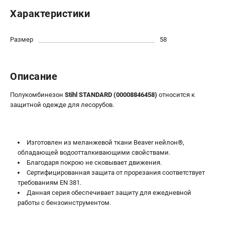
Юридическим лицам
Характеристики
Способы оплаты
Правила обмена и возврата
Размер
58
Контакты
Справочник по тримерным головкам и ножам
Бонусная программа
Описание
Как нас найти
Полукомбинезон
Stihl STANDARD (00008846458)
относится к
Пользовательское соглашение
защитной одежде для лесорубов.
САДОВАЯ ТЕХНИКА
Бензопилы
Изготовлен из меланжевой ткани Beaver нейлон®,
Мотокосы
обладающей водоотталкивающими свойствами.
Благодаря покрою не сковывает движения.
Газонокосилки и тракторы
Сертифицированная защита от прорезания соответствует
Опрыскиватели
требованиям EN 381.
Измельчители
Данная серия обеспечивает защиту для ежедневной
Ножницы для изгороди
работы с бензоинструментом.
Мойки высокого давления