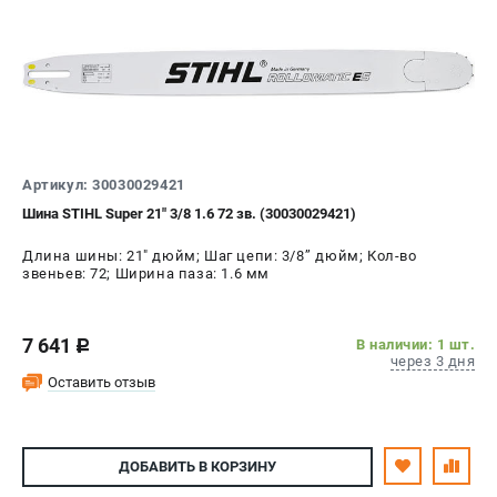
Воздуходувы
ПРИНАДЛЕЖНОСТИ
Цепи для бензопил
Шины пильные
Масла и смазки
Леска для триммеров
Артикул: 30030029421
Заточные наборы и напильники
Шина STIHL Super 21" 3/8 1.6 72 зв. (30030029421)
Средства защиты
Длина шины: 21" дюйм; Шаг цепи: 3/8’’ дюйм; Кол-во
Запчасти для инструмента
звеньев: 72; Ширина паза: 1.6 мм
АККУМУЛЯТОРНАЯ ТЕХНИКА
7 641
В наличии: 1 шт.
c
Воздуходувки аккумуляторные
через 3 дня
Оставить отзыв
Высоторезы аккумуляторные
Газонокосилки аккумуляторные
Ножницы садовые аккумуляторные
ДОБАВИТЬ
В КОРЗИНУ
Пилы цепные аккумуляторные
Триммеры аккумуляторные