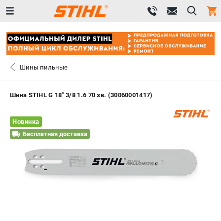
0 
₽
САНКТ-ПЕТЕРБУРГ
Шины пильные
+7 (812) 603-41-27
- ЗАКАЗ ИЗДЕЛИЙ
Шина STIHL G 18" 3/8 1.6 70 зв. (30060001417)
+7 (8112) 59-10-67
- ЗАКАЗ ЗАПЧАСТЕЙ
Новинка
ЗАКАЗАТЬ ЗАПЧАСТЬ
Бесплатная доставка
ВХОД ИЛИ РЕГИСТРАЦИЯ
КАТАЛОГ
АКЦИИ