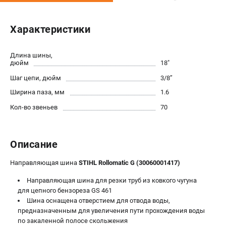
Юридическим лицам
Способы оплаты
Характеристики
Правила обмена и возврата
Контакты
Длина шины,
Справочник по тримерным головкам и ножам
дюйм
18"
Бонусная программа
Шаг цепи, дюйм
3/8’’
Как нас найти
Ширина паза, мм
1.6
Пользовательское соглашение
Кол-во звеньев
70
САДОВАЯ ТЕХНИКА
Бензопилы
Описание
Мотокосы
Направляющая шина
STIHL Rollomatic G (30060001417)
Газонокосилки и тракторы
Опрыскиватели
Направляющая шина для резки труб из ковкого чугуна
Измельчители
для цепного бензореза GS 461
Шина оснащена отверстием для отвода воды,
Ножницы для изгороди
предназначенным для увеличения пути прохождения воды
Мойки высокого давления
по закаленной полосе скольжения