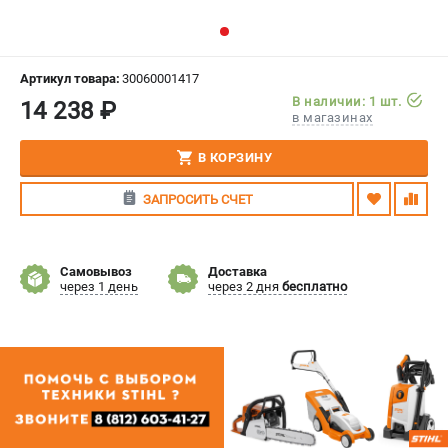
СРАВНЕНИЕ
(
0
)
ИЗБРАННОЕ
(
0
)
Артикул товара:
30060001417
В наличии: 1 шт.
14 238 ₽
в магазинах
МАГАЗИНЫ
В КОРЗИНУ
СЕРВИС
ЗАПРОСИТЬ СЧЕТ
ПОДДЕРЖКА
Сервисный центр
Самовывоз
Доставка
Гарантия Stihl
через 1 день
через 2 дня
бесплатно
Политика обработки персональных данных
Часто задаваемые вопросы FAQ
ИНФОРМАЦИЯ
О компании
О бренде