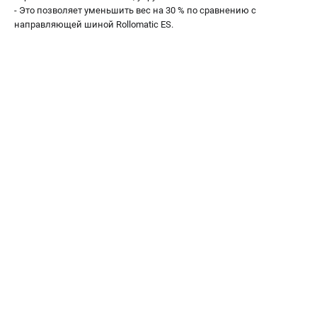
Воздуходувы
- Это позволяет уменьшить вес на 30 % по сравнению с
направляющей шиной Rollomatic ES.
ПРИНАДЛЕЖНОСТИ
Цепи для бензопил
Шины пильные
Масла и смазки
Леска для триммеров
Заточные наборы и напильники
Средства защиты
Запчасти для инструмента
АККУМУЛЯТОРНАЯ ТЕХНИКА
Воздуходувки аккумуляторные
Высоторезы аккумуляторные
Газонокосилки аккумуляторные
Ножницы садовые аккумуляторные
Пилы цепные аккумуляторные
Триммеры аккумуляторные