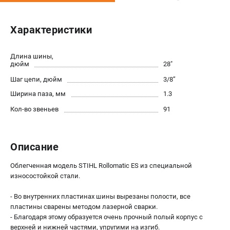
Юридическим лицам
Способы оплаты
Характеристики
Правила обмена и возврата
Контакты
Длина шины,
Справочник по тримерным головкам и ножам
дюйм
28"
Бонусная программа
Шаг цепи, дюйм
3/8’’
Как нас найти
Ширина паза, мм
1.3
Пользовательское соглашение
Кол-во звеньев
91
САДОВАЯ ТЕХНИКА
Бензопилы
Описание
Мотокосы
Облегченная модель STIHL Rollomatic ES из специальной
Газонокосилки и тракторы
износостойкой стали.
Опрыскиватели
Измельчители
- Во внутренних пластинах шины вырезаны полости, все
Ножницы для изгороди
пластины сварены методом лазерной сварки.
- Благодаря этому образуется очень прочный полый корпус с
Мойки высокого давления
верхней и нижней частями, упругими на изгиб.