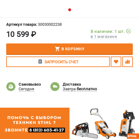
СРАВНЕНИЕ
(
0
)
ИЗБРАННОЕ
(
0
)
Артикул товара:
30030002238
В наличии: 1 шт.
10 599 ₽
в 1 магазине
МАГАЗИНЫ
В КОРЗИНУ
СЕРВИС
ЗАПРОСИТЬ СЧЕТ
ПОДДЕРЖКА
Сервисный центр
Самовывоз
Доставка
Гарантия Stihl
Сегодня
Завтра
бесплатно
Политика обработки персональных данных
Часто задаваемые вопросы FAQ
ИНФОРМАЦИЯ
О компании
О бренде