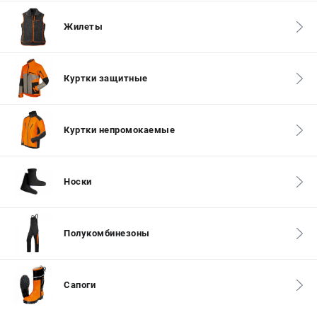
СРАВНЕНИЕ
(
0
)
Жилеты
ИЗБРАННОЕ
(
0
)
Куртки защитные
МАГАЗИНЫ
СЕРВИС
Куртки непромокаемые
ПОДДЕРЖКА
Сервисный центр
Носки
Гарантия Stihl
Политика обработки персональных данных
Часто задаваемые вопросы FAQ
Полукомбинезоны
ИНФОРМАЦИЯ
Сапоги
О компании
О бренде