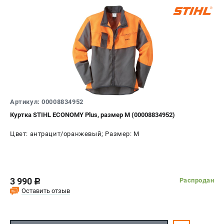
Юридическим лицам
Способы оплаты
Правила обмена и возврата
Контакты
Справочник по тримерным головкам и ножам
Бонусная программа
Как нас найти
Пользовательское соглашение
Артикул: 00008834952
Куртка STIHL ECONOMY Plus, размер M (00008834952)
САДОВАЯ ТЕХНИКА
Цвет: антрацит/оранжевый; Размер: M
Бензопилы
Мотокосы
Газонокосилки и тракторы
Опрыскиватели
3 990
Распродан
c
Измельчители
Оставить отзыв
Ножницы для изгороди
Мойки высокого давления