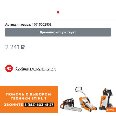
СРАВНЕНИЕ
(
0
)
ИЗБРАННОЕ
(
0
)
Артикул товара:
49015002503
МАГАЗИНЫ
Временно отсутствует
СЕРВИС
2 241
c
ПОДДЕРЖКА
Сервисный центр
Сообщить о поступлении
Гарантия Stihl
Политика обработки персональных данных
Часто задаваемые вопросы FAQ
ИНФОРМАЦИЯ
О компании
О бренде