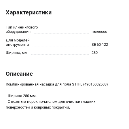
Юридическим лицам
Характеристики
Способы оплаты
Правила обмена и возврата
Контакты
Тип клинингового
оборудования
пылесос
Справочник по тримерным головкам и ножам
Для моделей
Бонусная программа
инструмента
SE 60-122
Как нас найти
Ширина, мм
280
Пользовательское соглашение
САДОВАЯ ТЕХНИКА
Описание
Бензопилы
Комбинированная насадка для пола STIHL (49015002503)
Мотокосы
Газонокосилки и тракторы
- Ширина 280 мм.
Опрыскиватели
- С ножным переключателем для очистки гладких
поверхностей и ковровых покрытий,
Измельчители
Ножницы для изгороди
Мойки высокого давления